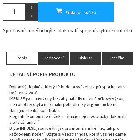
Přidat do košíku
Sportovní sluneční brýle - dokonalé spojení stylu a komfortu.
Popis
Hodnocení
Diskuze
Značka
DETAILNÍ POPIS PRODUKTU
Dokonalý doplněk, který tě bude provázet jak při sportu, tak v
běžném životě.
IMPULSE jsou navrženy tak, aby nabídly nejen špičkový výkon,
ale i osobitý styl a maximální pohodlí díky ergonomickému
designu a lehké konstrukci.
Elegantní kombinace čoček a rámu je nejen esteticky dokonalá,
ale také funkční.
Brýle IMPULSE jsou ideální jak pro intenzivní trénink, tak pro
každodenní nošení. Užijte si všestrannost, která vás nezklame