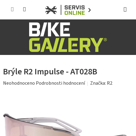
Přejít
na
obsah
Brýle R2 Impulse - AT028B
Průměrné
Značka:
R2
Neohodnoceno
Podrobnosti hodnocení
hodnocení
produktu
je
0,0
z
5
hvězdiček.