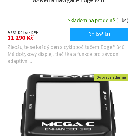
GARMIN navigace Edge 840
Skladem na prodejně
(1 ks)
9 331 Kč bez DPH
Do košíku
11 290 Kč
Zlepšujte se každý den s cyklopočítačem Edge® 840.
Má dotykový displej, tlačítka a funkce pro závodní
adaptivní...
Doprava zdarma