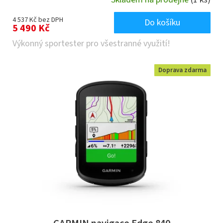
4 537 Kč bez DPH
Do košíku
5 490 Kč
Výkonný sportester pro všestranné využití!
Doprava zdarma