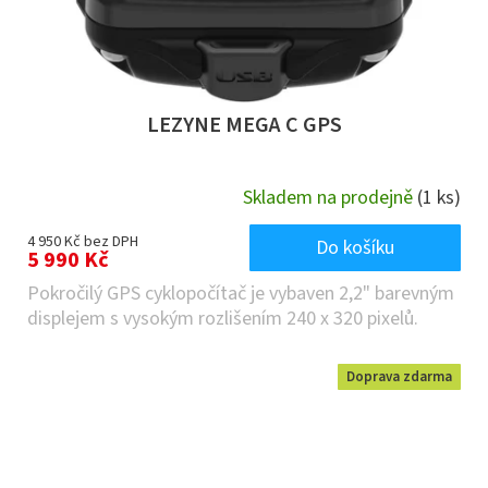
LEZYNE MEGA C GPS
Skladem na prodejně
(1 ks)
4 950 Kč bez DPH
Do košíku
5 990 Kč
Pokročilý GPS cyklopočítač je vybaven 2,2" barevným
displejem s vysokým rozlišením 240 x 320 pixelů.
Doprava zdarma