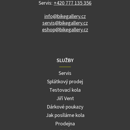
r
Servis:
+420 777 135 356
v
k
info@bikegallery.cz
y
servis@bikegallery.cz
v
ý
eshop@bikegallery.cz
p
i
s
u
SLUŽBY
Servis
Splátkový prodej
Testovací kola
Jiří Vent
Dárkové poukazy
Jak posíláme kola
Prodejna