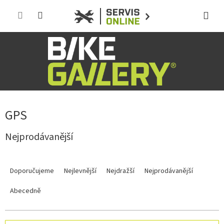
Přejít
na
obsah
GPS
Nejprodávanější
Ř
a
Doporučujeme
Nejlevnější
Nejdražší
Nejprodávanější
z
e
Abecedně
n
í
p