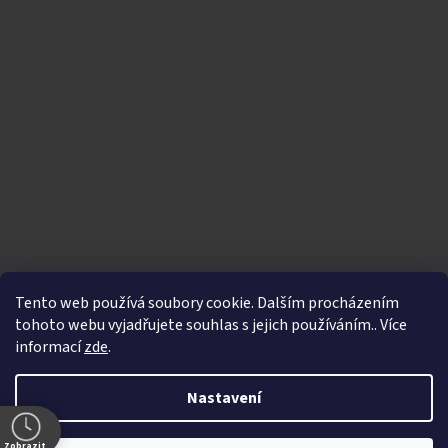
Tento web používá soubory cookie. Dalším procházením
tohoto webu vyjadřujete souhlas s jejich používáním.. Více
informací
zde
.
Vytvořil Shoptet
|
Nakódoval eshopGuru
Nastavení
Copyright 2026
Bikegallery.cz
. Všechna práva
Zobrazit