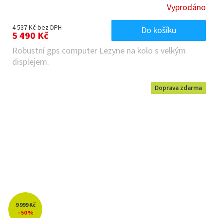
Vyprodáno
4 537 Kč bez DPH
Do košíku
5 490 Kč
Robustní gps computer Lezyne na kolo s velkým
displejem.
Doprava zdarma
9 999 Kč
–50 %