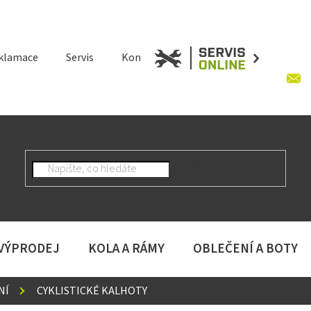
klamace
Servis
Kontakt
 VÝPRODEJ
KOLA A RÁMY
OBLEČENÍ A BOTY
NÍ
CYKLISTICKÉ KALHOTY