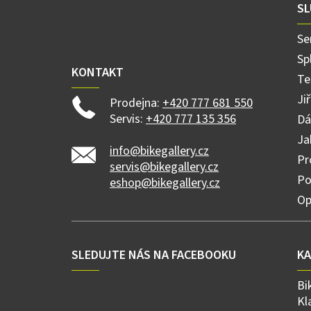
a
SL
t
í
Se
Sp
KONTAKT
Te
Ji
Prodejna:
+420 777 681 550
Servis:
+420 777 135 356
Dá
Ja
info@bikegallery.cz
Pr
servis@bikegallery.cz
Po
eshop@bikegallery.cz
Op
SLEDUJTE NÁS NA FACEBOOKU
K
Bi
Kl