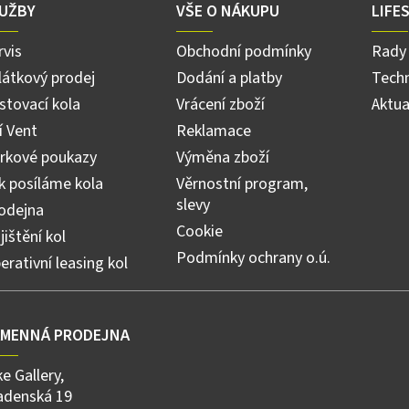
a
UŽBY
VŠE O NÁKUPU
LIFE
c
í
rvis
Obchodní podmínky
Rady 
p
r
látkový prodej
Dodání a platby
Techn
v
stovací kola
Vrácení zboží
Aktua
k
y
ří Vent
Reklamace
v
ý
rkové poukazy
Výměna zboží
p
k posíláme kola
Věrnostní program,
i
slevy
s
odejna
u
Cookie
jištění kol
Podmínky ochrany o.ú.
erativní leasing kol
AMENNÁ PRODEJNA
ke Gallery,
adenská 19