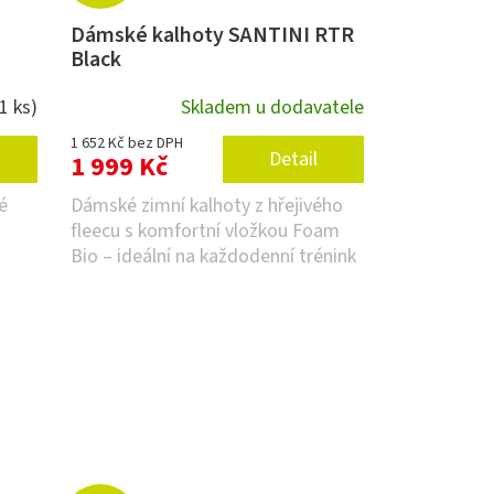
Dámské kalhoty SANTINI RTR
Black
(1 ks)
Skladem u dodavatele
1 652 Kč bez DPH
Detail
1 999 Kč
é
Dámské zimní kalhoty z hřejivého
fleecu s komfortní vložkou Foam
Bio – ideální na každodenní trénink
v chladném počasí.