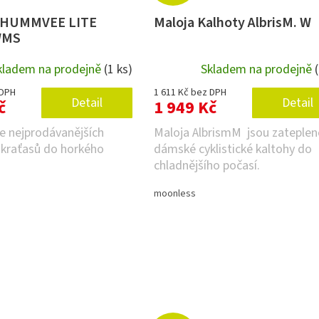
HUMMVEE LITE
Maloja Kalhoty AlbrisM. W
WMS
kladem na prodejně
(1 ks)
Skladem na prodejně
 DPH
1 611 Kč bez DPH
Detail
Detail
č
1 949 Kč
e nejprodávanějších
Maloja AlbrismM jsou zateplen
raťasů do horkého
dámské cyklistické kaltohy do
chladnějšího počasí.
moonless