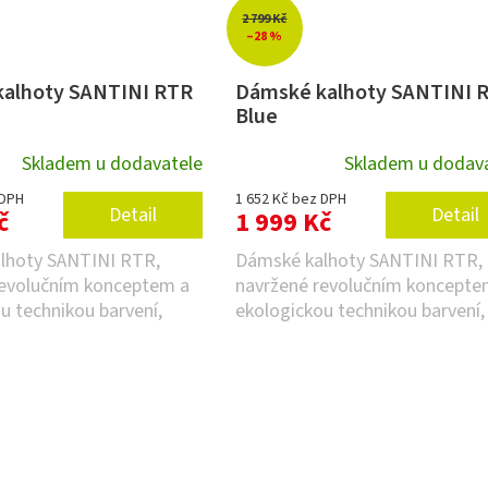
2 799 Kč
–28 %
alhoty SANTINI RTR
Dámské kalhoty SANTINI 
Blue
Skladem u dodavatele
Skladem u dodav
 DPH
1 652 Kč bez DPH
Detail
Detail
č
1 999 Kč
lhoty SANTINI RTR,
Dámské kalhoty SANTINI RTR,
revolučním konceptem a
navržené revolučním koncepte
u technikou barvení,
ekologickou technikou barvení,
i a vodu,...
šetří energii a vodu,...