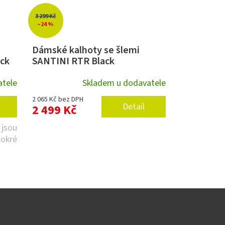
3 299 Kč
–24 %
Dámské kalhoty se šlemi
ck
SANTINI RTR Black
atele
Skladem u dodavatele
2 065 Kč bez DPH
Detail
2 499 Kč
 jsou
mokré