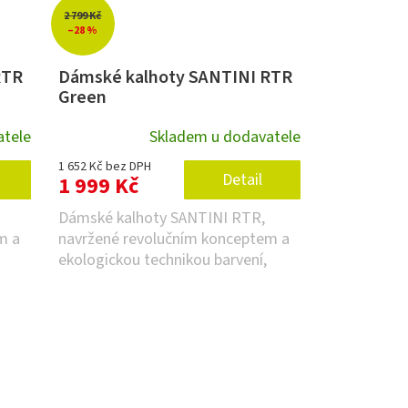
2 799 Kč
–28 %
RTR
Dámské kalhoty SANTINI RTR
Green
atele
Skladem u dodavatele
1 652 Kč bez DPH
Detail
1 999 Kč
Dámské kalhoty SANTINI RTR,
m a
navržené revolučním konceptem a
ekologickou technikou barvení,
šetří energii a vodu,...