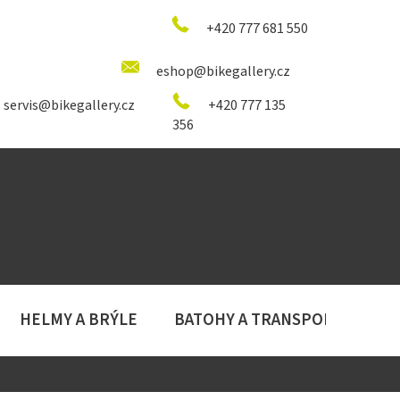
+420 777 681 550
eshop@bikegallery.cz
servis@bikegallery.cz
+420 777 135
356
HELMY A BRÝLE
BATOHY A TRANSPORT
D