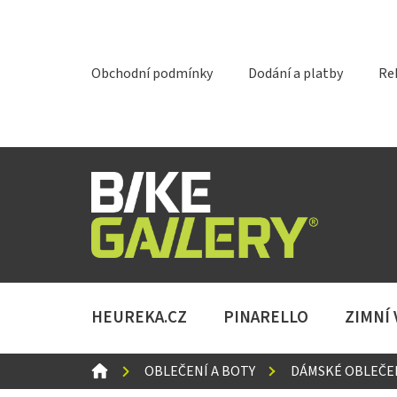
Přejít
na
obsah
Obchodní podmínky
Dodání a platby
Re
HEUREKA.CZ
PINARELLO
ZIMNÍ
DOMŮ
OBLEČENÍ A BOTY
DÁMSKÉ OBLEČE