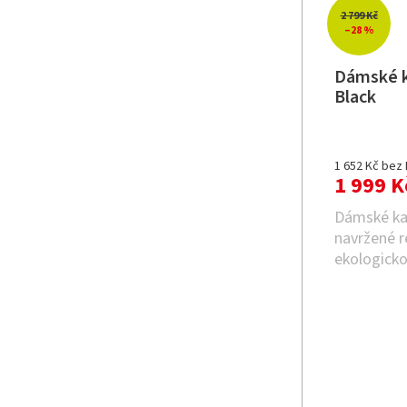
2 799 Kč
–28 %
Dámské k
Black
1 652 Kč bez
1 999 K
Dámské ka
navržené 
ekologicko
šetří energi