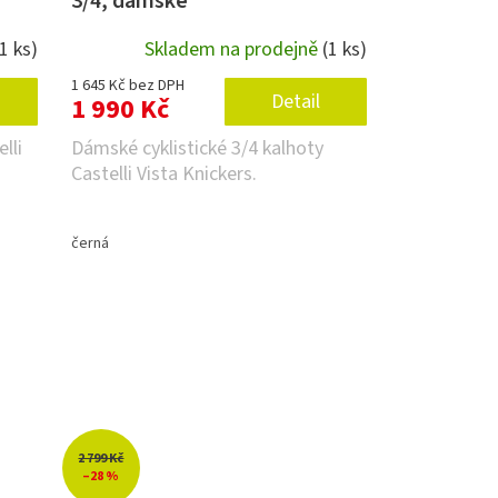
3/4, dámské
(1 ks)
Skladem na prodejně
(1 ks)
1 645 Kč bez DPH
Detail
1 990 Kč
lli
Dámské cyklistické 3/4 kalhoty
Castelli Vista Knickers.
černá
2 799 Kč
–28 %