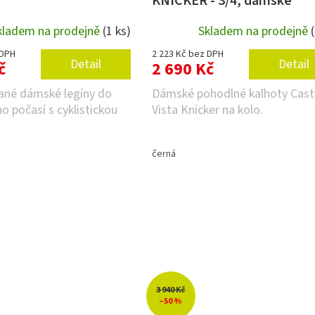
KNICKER - 3/4, dámské
kladem na prodejně
(1 ks)
Skladem na prodejně
 DPH
2 223 Kč bez DPH
Detail
Detail
č
2 690 Kč
ané dámské legíny do
Dámské pohodlné kalhoty Caste
o počasí s cyklistickou
Vista Knicker na kolo.
černá
3 940 Kč
–50 %