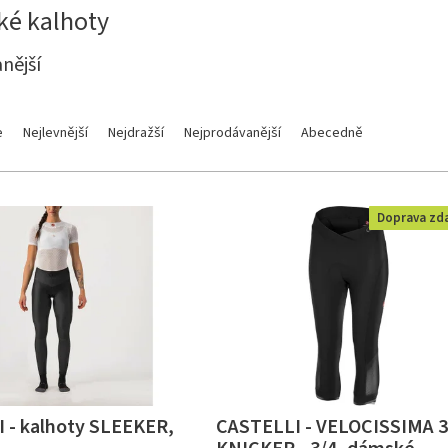
cké kalhoty
nější
e
Nejlevnější
Nejdražší
Nejprodávanější
Abecedně
Doprava zd
 - kalhoty SLEEKER,
CASTELLI - VELOCISSIMA 3