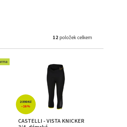
12
položek celkem
arma
2 390 Kč
–16 %
CASTELLI - VISTA KNICKER