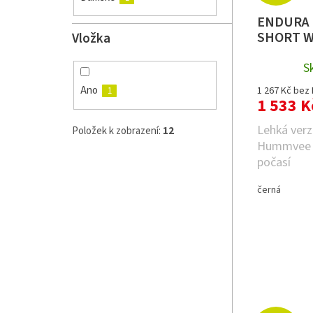
ENDURA 
SHORT 
Vložka
S
Ano
1 267 Kč bez
1
1 533 K
Lehká verz
Položek k zobrazení:
12
Hummvee k
počasí
černá