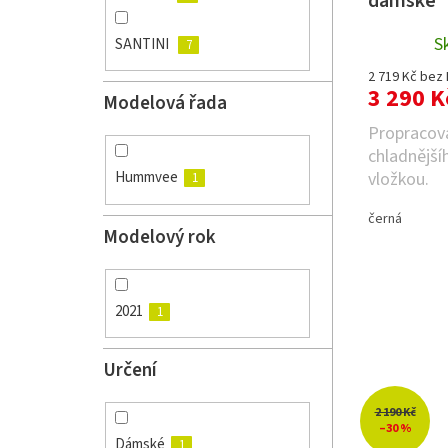
dámské
ů
S
SANTINI
7
2 719 Kč bez
3 290 K
Modelová řada
Propracov
chladnějšíh
vložkou.
Hummvee
1
černá
Modelový rok
2021
1
Určení
2 190 Kč
–30 %
Dámské
1