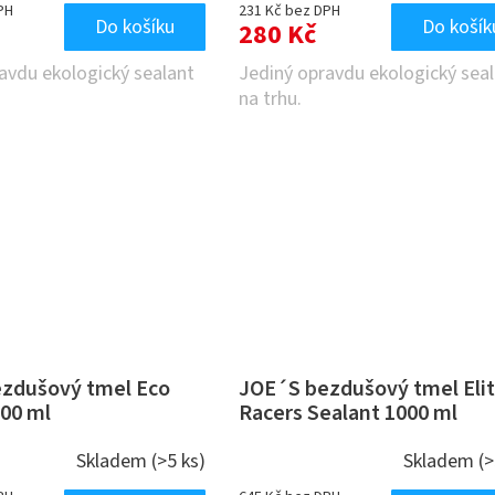
PH
231 Kč bez DPH
Do košíku
Do košík
280 Kč
avdu ekologický sealant
Jediný opravdu ekologický sea
na trhu.
zdušový tmel Eco
JOE´S bezdušový tmel Eli
500 ml
Racers Sealant 1000 ml
Skladem
(>5 ks)
Skladem
(>