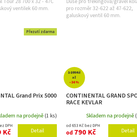
l Tour 28 700 x 32 - 47C
Duše pro trekingová/gravel kol
skový ventilek 60 mm.
pro rozměr 32-622 až 47-622,
galuskový ventil 60 mm.
Přezutí zdarma
1 199 Kč
až
–34 %
TAL Grand Prix 5000
CONTINENTAL GRAND SP
RACE KEVLAR
kladem na prodejně
(1 ks)
Skladem na prodejně
bez DPH
od 653 Kč bez DPH
9 Kč
Detail
790 Kč
Detail
od