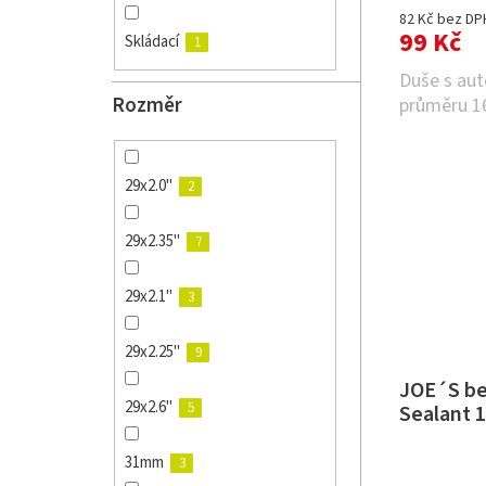
82 Kč bez DP
99 Kč
Skládací
1
Duše s aut
Rozměr
průměru 16
29x2.0"
2
29x2.35"
7
29x2.1"
3
29x2.25"
9
JOE´S be
29x2.6"
5
Sealant 
31mm
3