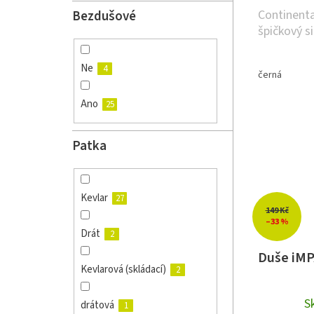
Continenta
Bezdušové
špičkový si
Ne
4
černá
Ano
25
Patka
Kevlar
27
149 Kč
–33 %
Drát
2
Duše iMP
Kevlarová (skládací)
2
S
drátová
1