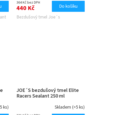
364 Kč bez DPH
u
Do košíku
440 Kč
lant
Bezdušový tmel Joe´s
te
JOE´S bezdušový tmel Elite
Racers Sealant 250 ml
5 ks)
Skladem
(>5 ks)