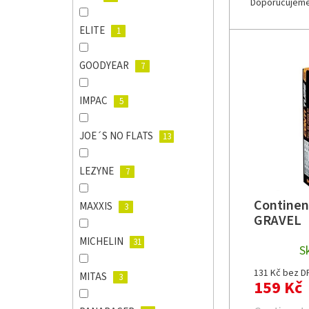
Doporučujem
z
e
ELITE
1
n
V
í
ý
GOODYEAR
7
p
p
r
i
IMPAC
5
o
s
d
p
u
JOE´S NO FLATS
13
r
k
o
t
d
LEZYNE
7
ů
u
k
Continen
MAXXIS
3
t
GRAVEL
ů
MICHELIN
31
S
131 Kč bez D
MITAS
3
159 Kč