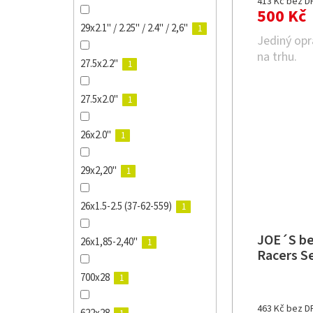
413 Kč bez D
500 Kč
29x2.1" / 2.25" / 2.4" / 2,6"
1
Jediný opr
na trhu.
27.5x2.2"
1
27.5x2.0"
1
26x2.0"
1
29x2,20"
1
26x1.5-2.5 (37-62-559)
1
JOE´S be
26x1,85-2,40"
1
Racers S
700x28
1
463 Kč bez D