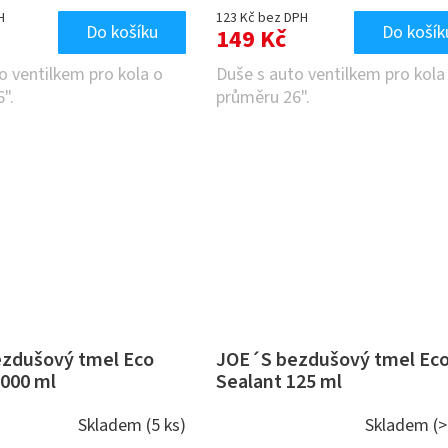
H
123 Kč bez DPH
Do košíku
Do košík
149 Kč
o ventilkem pro kola o
Duše s auto ventilkem pro kola
".
průměru 26".
zdušový tmel Eco
JOE´S bezdušový tmel Ec
1000 ml
Sealant 125 ml
Skladem
(5 ks)
Skladem
(>