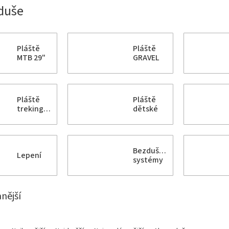
 duše
Pláště
Pláště
MTB 29"
GRAVEL
Pláště
Pláště
trekingové
dětské
Bezdušové
Lepení
systémy
nější