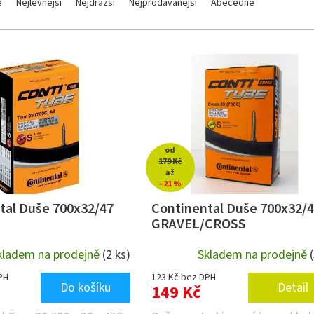
e
Nejlevnější
Nejdražší
Nejprodávanější
Abecedně
od
179 Kč
až
–21 %
tal Duše 700x32/47
Continental Duše 700x32/
GRAVEL/CROSS
kladem na prodejně
(2 ks)
Skladem na prodejně
PH
123 Kč bez DPH
Do košíku
Detail
149 Kč