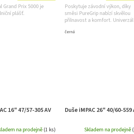
l Grand Prix 5000 je
Poskytuje závodní výkon, díky
lniční plášť.
směsi PureGrip nabízí skvělou
přilnavost a komfort. Univerzál
každou výzvu.
černá
AC 16" 47/57-305 AV
Duše iMPAC 26" 40/60-559
kladem na prodejně
(1 ks)
Skladem na prodejně