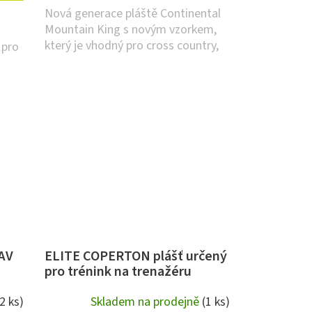
Nová generace pláště Continental
Mountain King s novým vzorkem,
který je vhodný pro cross country,
 pro
maratóny i na...
 AV
ELITE COPERTON plášť určený
pro trénink na trenažéru
(2 ks)
Skladem na prodejně
(1 ks)