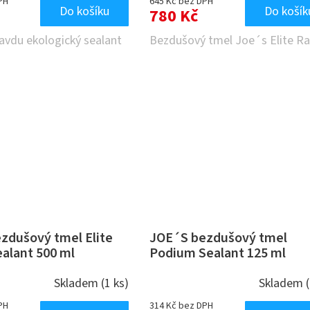
PH
645 Kč bez DPH
Do košíku
Do košík
780 Kč
avdu ekologický sealant
Bezdušový tmel Joe´s Elite Ra
zdušový tmel Elite
JOE´S bezdušový tmel
ealant 500 ml
Podium Sealant 125 ml
Skladem
(1 ks)
Skladem
PH
314 Kč bez DPH