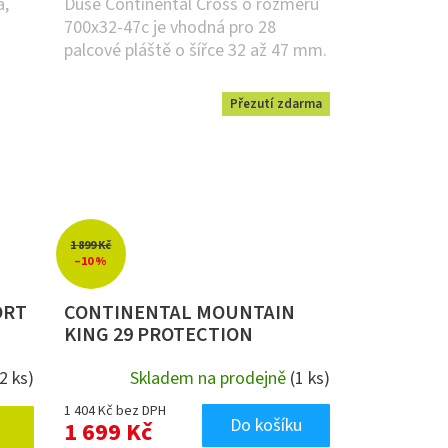
a,
Duše Continental Cross o rozměru
700x32-47c je vhodná pro 28
palcové pláště o šířce 32 až 47 mm.
Přezutí zdarma
1 899 Kč
–10 %
ORT
CONTINENTAL MOUNTAIN
KING 29 PROTECTION
(2 ks)
Skladem na prodejně
(1 ks)
1 404 Kč bez DPH
Do košíku
1 699 Kč