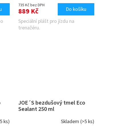
735 Kč bez DPH
u
Do košíku
889 Kč
 o
Speciální plášt pro jízdu na
trenažéru.
o
JOE´S bezdušový tmel Eco
Sealant 250 ml
5 ks)
Skladem
(>5 ks)