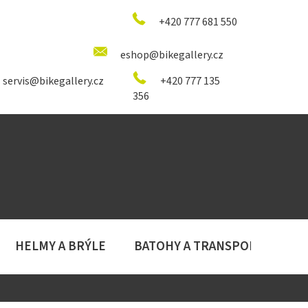
+420 777 681 550
eshop@bikegallery.cz
servis@bikegallery.cz
+420 777 135
356
HELMY A BRÝLE
BATOHY A TRANSPORT
D