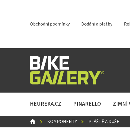
Přejít
na
obsah
Obchodní podmínky
Dodání a platby
Re
HEUREKA.CZ
PINARELLO
ZIMNÍ
DOMŮ
KOMPONENTY
PLÁŠTĚ A DUŠE