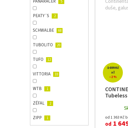
Continenta
PANARACER
5
duše, galu
PEATY´S
2
SCHWALBE
68
TUBOLITO
20
TUFO
12
1 699 Kč
až
VITTORIA
33
–2 %
CONTINEN
WTB
1
Tubeless
ZÉFAL
2
S
od 1 363 Kč 
ZIPP
1
1 64
od