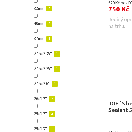
620 Kč bez D
750 Kč
33mm
3
Jediný opr
40mm
3
na trhu.
37mm
1
27.5x2.35"
1
27.5x2.25"
1
27.5x2.6"
1
26x2.2"
2
JOE´S be
Sealant 
29x2.2"
4
29x2.3"
1