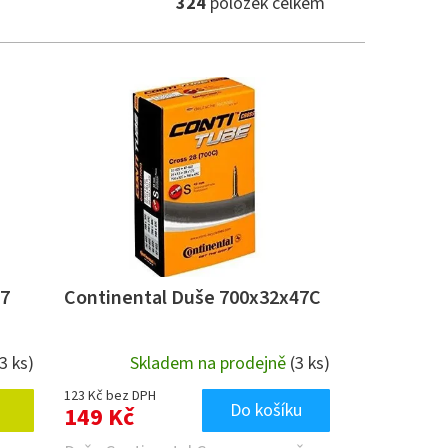
324
položek celkem
47
Continental Duše 700x32x47C
(3 ks)
Skladem na prodejně
(3 ks)
123 Kč bez DPH
Do košíku
149 Kč