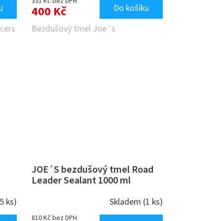
331 Kč bez DPH
u
Do košíku
400 Kč
cers
Bezdušový tmel Joe´s
JOE´S bezdušový tmel Road
Leader Sealant 1000 ml
(5 ks)
Skladem
(1 ks)
810 Kč bez DPH