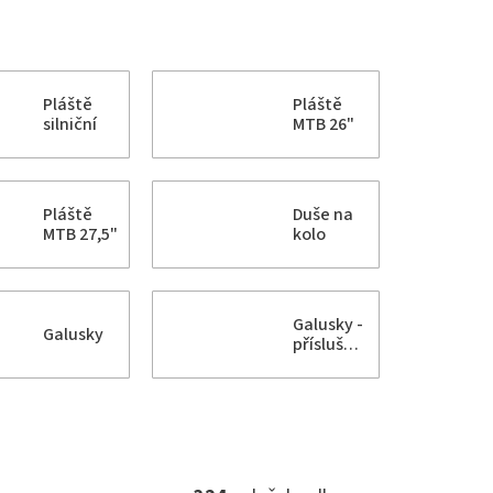
Pláště
Pláště
silniční
MTB 26"
Pláště
Duše na
MTB 27,5"
kolo
Galusky -
Galusky
příslušenství