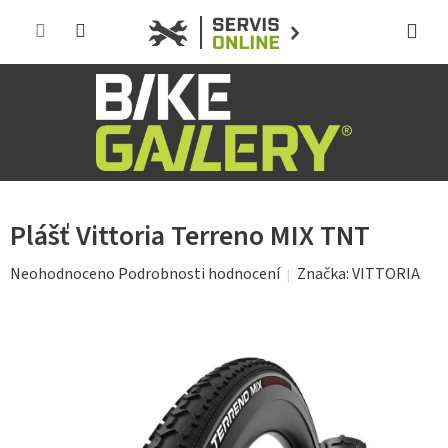
Přejít
na
obsah
Plášť Vittoria Terreno MIX TNT
Průměrné
Značka:
VITTORIA
Neohodnoceno
Podrobnosti hodnocení
hodnocení
produktu
je
0,0
z
5
hvězdiček.