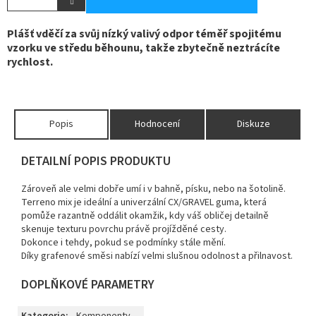
Plášť vděčí za svůj nízký valivý odpor téměř spojitému
vzorku ve středu běhounu, takže zbytečně neztrácíte
rychlost.
Popis
Hodnocení
Diskuze
DETAILNÍ POPIS PRODUKTU
Zároveň ale velmi dobře umí i v bahně, písku, nebo na šotolině.
Terreno mix je ideální a univerzální CX/GRAVEL guma, která
pomůže razantně oddálit okamžik, kdy váš obličej detailně
skenuje texturu povrchu právě projížděné cesty.
Dokonce i tehdy, pokud se podmínky stále mění.
Díky grafenové směsi nabízí velmi slušnou odolnost a přilnavost.
DOPLŇKOVÉ PARAMETRY
Kategorie
:
Komponenty