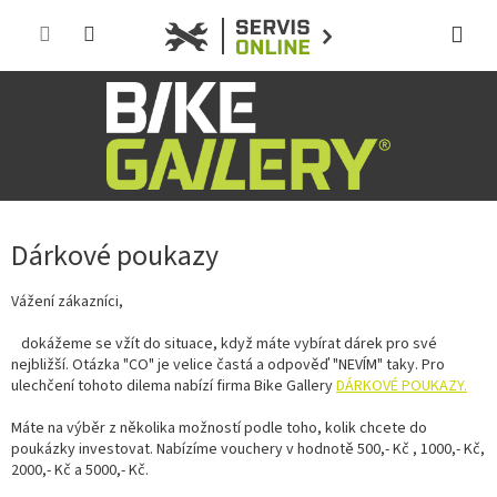
Přejít
na
obsah
Dárkové poukazy
Vážení zákazníci,
dokážeme se vžít do situace, když máte vybírat dárek pro své
nejbližší. Otázka "CO" je velice častá a odpověď "NEVÍM" taky. Pro
ulechčení tohoto dilema nabízí firma Bike Gallery
DÁRKOVÉ POUKAZY.
Máte na výběr z několika možností podle toho, kolik chcete do
poukázky investovat. Nabízíme vouchery v hodnotě 500,- Kč , 1000,- Kč,
2000,- Kč a 5000,- Kč.