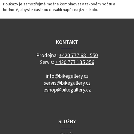
Poukazy je samozřejmě možné kombinovat v takovém počtu a
hodnotě, abyste částkou dosáhli např. i na jízdní kolo.
Z
á
p
a
KONTAKT
t
í
Prodejna:
+420 777 681 550
Servis:
+420 777 135 356
info@bikegallery.cz
servis@bikegallery.cz
eshop@bikegallery.cz
SLUŽBY