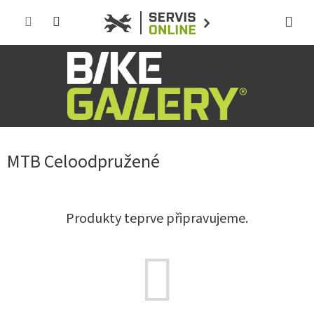
Přejít
na
obsah
MTB Celoodpružené
Produkty teprve připravujeme.