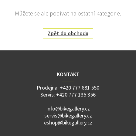
Můžete se ale podívat na ostatní kategorie.
Zpět do obchodu
Z
á
p
a
KONTAKT
t
í
Prodejna:
+420 777 681 550
Servis:
+420 777 135 356
info@bikegallery.cz
servis@bikegallery.cz
eshop@bikegallery.cz