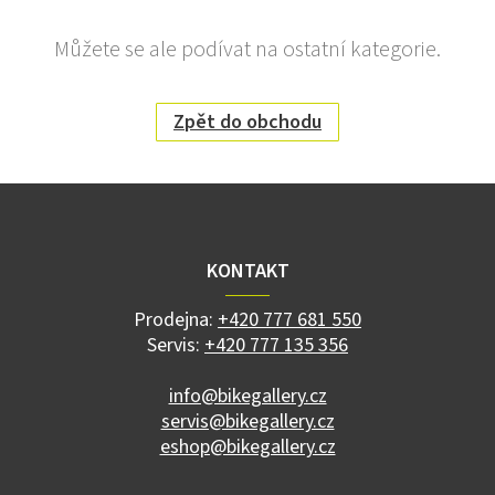
Můžete se ale podívat na ostatní kategorie.
Zpět do obchodu
Z
á
p
a
KONTAKT
t
í
Prodejna:
+420 777 681 550
Servis:
+420 777 135 356
info@bikegallery.cz
servis@bikegallery.cz
eshop@bikegallery.cz