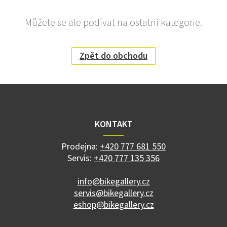
Můžete se ale podívat na ostatní kategorie.
Zpět do obchodu
Z
á
p
a
KONTAKT
t
í
Prodejna:
+420 777 681 550
Servis:
+420 777 135 356
info@bikegallery.cz
servis@bikegallery.cz
eshop@bikegallery.cz