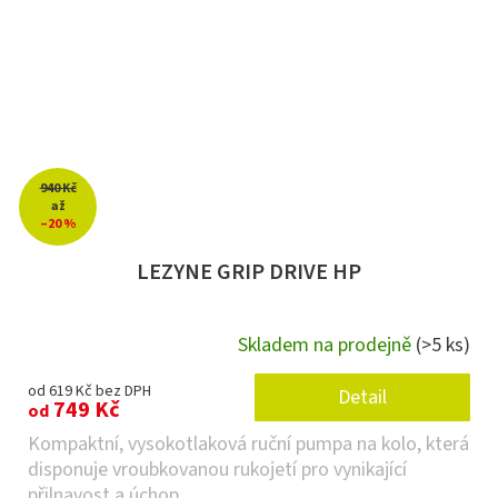
940 Kč
až
–20 %
LEZYNE GRIP DRIVE HP
Skladem na prodejně
(>5 ks)
od 619 Kč bez DPH
Detail
749 Kč
od
Kompaktní, vysokotlaková ruční pumpa na kolo, která
disponuje vroubkovanou rukojetí pro vynikající
přilnavost a úchop...