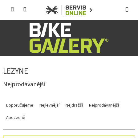
Přejít
na
obsah
LEZYNE
Nejprodávanější
Ř
a
Doporučujeme
Nejlevnější
Nejdražší
Nejprodávanější
z
e
Abecedně
n
í
p