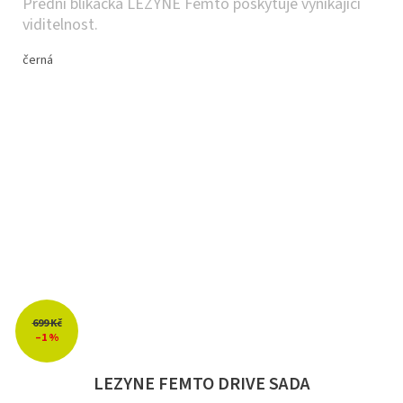
Přední blikačka LEZYNE Femto poskytuje vynikající
viditelnost.
černá
699 Kč
–1 %
LEZYNE FEMTO DRIVE SADA