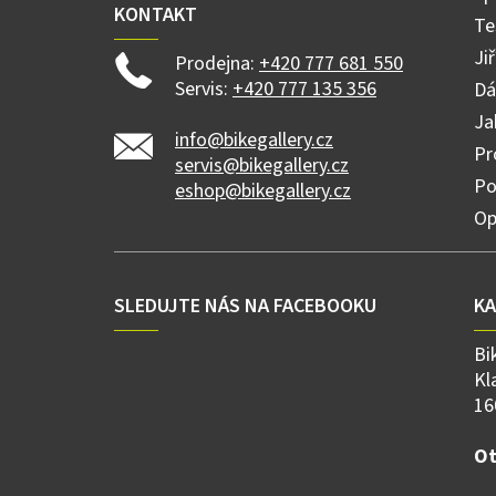
KONTAKT
Te
Ji
Prodejna:
+420 777 681 550
Servis:
+420 777 135 356
Dá
Ja
info@bikegallery.cz
Pr
servis@bikegallery.cz
Po
eshop@bikegallery.cz
Op
SLEDUJTE NÁS NA FACEBOOKU
K
Bi
Kl
16
Ot