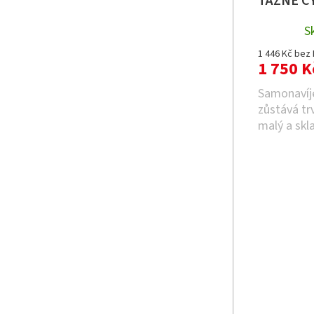
TAŽNÉ C
ů
S
1 446 Kč bez
1 750 K
Samonavíj
zůstává tr
malý a skl
sedlem Ref