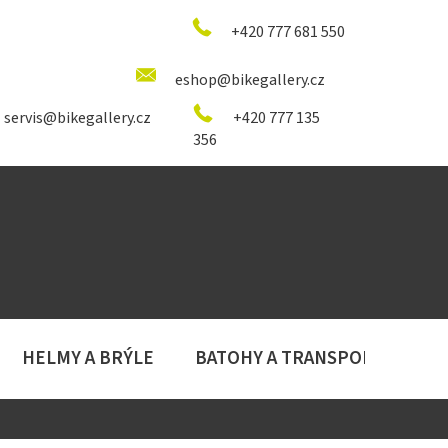
+420 777 681 550
eshop@bikegallery.cz
servis@bikegallery.cz
+420 777 135
356
HELMY A BRÝLE
BATOHY A TRANSPORT
D