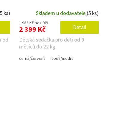
(5 ks)
Skladem u dodavatele
(5 ks)
1 983 Kč bez DPH
Detail
2 399 Kč
a od
Dětská sedačka pro děti od 9
měsíců do 22 kg.
černá/červená
šedá/modrá