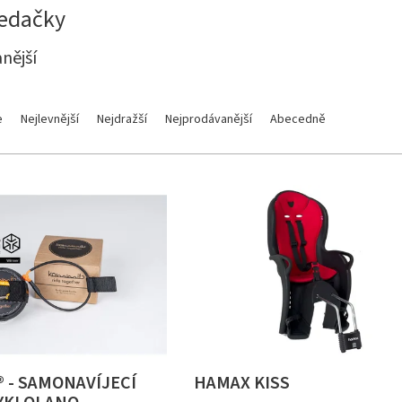
sedačky
nější
e
Nejlevnější
Nejdražší
Nejprodávanější
Abecedně
 - SAMONAVÍJECÍ
HAMAX KISS