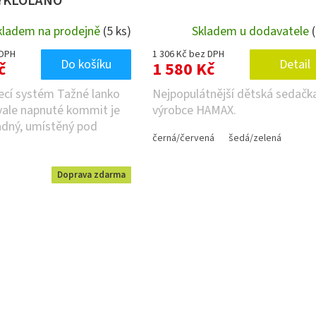
YKLOLANO
kladem na prodejně
(5 ks)
Skladem u dodavatele
 DPH
1 306 Kč bez DPH
Do košíku
Detail
č
1 580 Kč
ecí systém Tažné lanko
Nejpopulátnější dětská sedačk
vale napnuté kommit je
výrobce HAMAX.
adný, umístěný pod
černá/červená
šedá/zelená
lexní logo...
Doprava zdarma