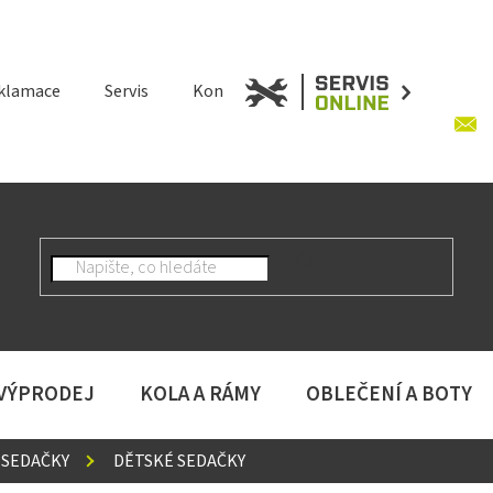
klamace
Servis
Kontakt
 VÝPRODEJ
KOLA A RÁMY
OBLEČENÍ A BOTY
 SEDAČKY
DĚTSKÉ SEDAČKY