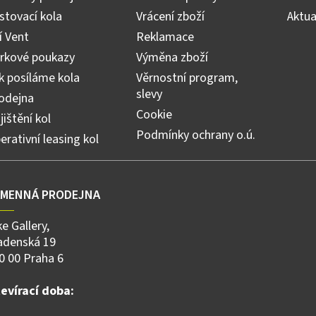
v
stovací kola
Vrácení zboží
Aktua
k
y
ří Vent
Reklamace
v
ý
rkové poukazy
Výměna zboží
p
k posíláme kola
Věrnostní program,
i
slevy
s
odejna
u
Cookie
jištění kol
Podmínky ochrany o.ú.
erativní leasing kol
AMENNÁ PRODEJNA
ke Gallery,
adenská 19
0 00 Praha 6
evírací doba: