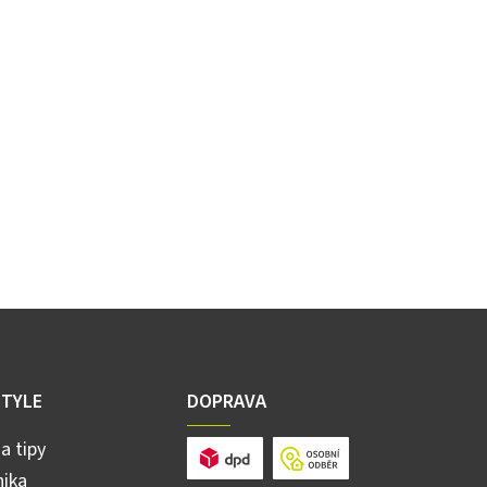
STYLE
DOPRAVA
a tipy
ika