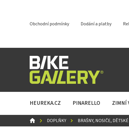
Přejít
na
obsah
Obchodní podmínky
Dodání a platby
Re
HEUREKA.CZ
PINARELLO
ZIMNÍ
DOMŮ
DOPLŇKY
BRAŠNY, NOSIČE, DĚTSKÉ