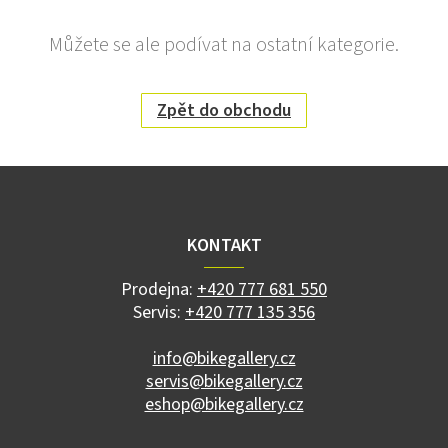
Můžete se ale podívat na ostatní kategorie.
Zpět do obchodu
Z
á
p
a
KONTAKT
t
í
Prodejna:
+420 777 681 550
Servis:
+420 777 135 356
info@bikegallery.cz
servis@bikegallery.cz
eshop@bikegallery.cz