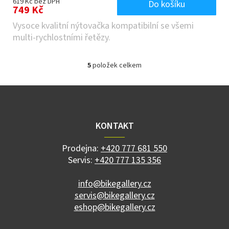
619 Kč bez DPH
Do košíku
749 Kč
Vysoce kvalitní nýtovačka kompatibilní se všemi
multi-rychlostními řetězy.
5
položek celkem
O
v
l
Z
á
á
d
p
a
a
KONTAKT
c
t
í
í
p
Prodejna:
+420 777 681 550
r
Servis:
+420 777 135 356
v
k
info@bikegallery.cz
y
servis@bikegallery.cz
v
ý
eshop@bikegallery.cz
p
i