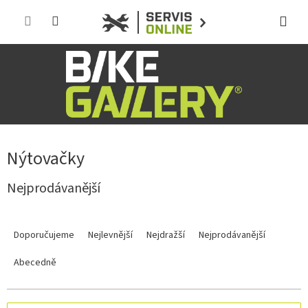
Přejít
na
obsah
Nýtovačky
Nejprodávanější
Ř
a
Doporučujeme
Nejlevnější
Nejdražší
Nejprodávanější
z
e
Abecedně
n
í
p