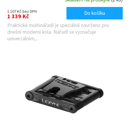
1 107 Kč bez DPH
Do košíku
1 339 Kč
Praktické multinářadí je speciálně navrženo pro
dnešní moderní kola. Nářadí se vyznačuje
univerzálním,...