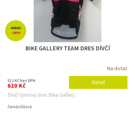
890 Kč
–30 %
BIKE GALLERY TEAM DRES DÍVČÍ
Na dotaz
512 Kč bez DPH
Detail
620 Kč
Dívčí týmový dres Bike Gallery.
černá/růžová