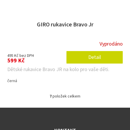
GIRO rukavice Bravo Jr
Vyprodáno
495 Kč bez DPH
Detail
599 Kč
Dětské rukavice Bravo JR na kolo pro vaše děti.
černá
7
položek celkem
O
v
l
Z
á
á
d
p
a
a