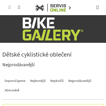
Přejít
na
obsah
Dětské cyklistické oblečení
Nejprodávanější
Ř
a
Doporučujeme
Nejlevnější
Nejdražší
Nejprodávanější
z
e
Abecedně
n
í
p