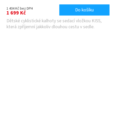
1 404 Kč bez DPH
Do košíku
1 699 Kč
Dětské cyklistické kalhoty se sedací vložkou KISS,
která zpříjemní jakkoliv dlouhou cestu v sedle.