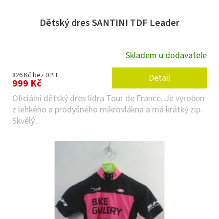
Dětský dres SANTINI TDF Leader
Skladem u dodavatele
826 Kč bez DPH
Detail
999 Kč
Oficiální dětský dres lídra Tour de France. Je vyroben
z lehkého a prodyšného mikrovlákna a má krátký zip.
Skvělý...