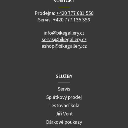
KONTAKT
c
t
í
í
p
Prodejna:
+420 777 681 550
r
Servis:
+420 777 135 356
v
k
info@bikegallery.cz
y
servis@bikegallery.cz
v
ý
eshop@bikegallery.cz
p
i
s
u
SLUŽBY
Servis
Splátkový prodej
Testovací kola
Jiří Vent
Dárkové poukazy