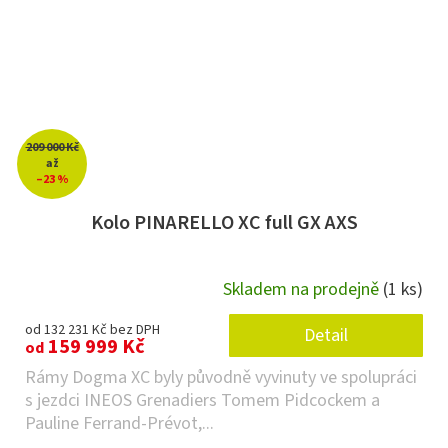
209 000 Kč
až
–23 %
Kolo PINARELLO XC full GX AXS
Skladem na prodejně
(1 ks)
od 132 231 Kč bez DPH
Detail
159 999 Kč
od
Rámy Dogma XC byly původně vyvinuty ve spolupráci
s jezdci INEOS Grenadiers Tomem Pidcockem a
Pauline Ferrand-Prévot,...