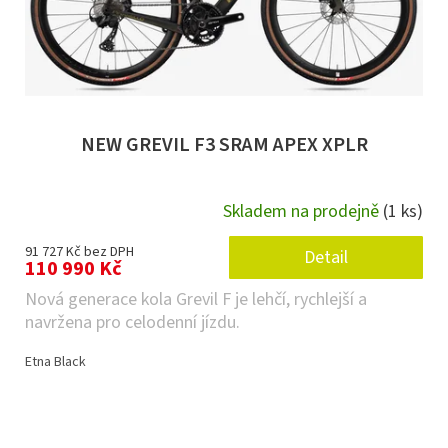
NEW GREVIL F3 SRAM APEX XPLR
Skladem na prodejně
(1 ks)
91 727 Kč bez DPH
Detail
110 990 Kč
Nová generace kola Grevil F je lehčí, rychlejší a
navržena pro celodenní jízdu.
Etna Black