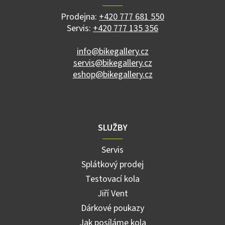
t
í
í
p
Prodejna:
+420 777 681 550
r
Servis:
+420 777 135 356
v
k
info@bikegallery.cz
y
servis@bikegallery.cz
v
ý
eshop@bikegallery.cz
p
i
s
u
SLUŽBY
Servis
Splátkový prodej
Testovací kola
Jiří Vent
Dárkové poukazy
Jak posíláme kola