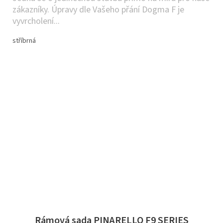
zákazníky. Úpravy dle Vašeho přání Dogma F je
vyvrcholení...
stříbrná
Rámová sada PINARELLO F9 SERIES