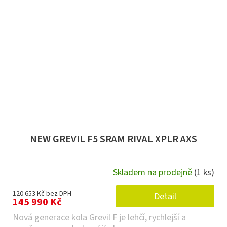
NEW GREVIL F5 SRAM RIVAL XPLR AXS
Skladem na prodejně
(1 ks)
120 653 Kč bez DPH
Detail
145 990 Kč
Nová generace kola Grevil F je lehčí, rychlejší a