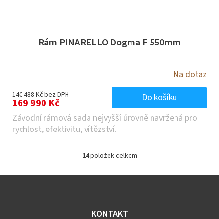
Rám PINARELLO Dogma F 550mm
Na dotaz
140 488 Kč bez DPH
Do košíku
169 990 Kč
Závodní rámová sada nejvyšší úrovně navržená pro
rychlost, efektivitu, vítězství.
14
položek celkem
O
v
l
Z
á
á
d
p
a
a
KONTAKT
c