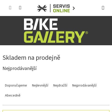
Přejít
na
obsah
Skladem na prodejně
Nejprodávanější
Ř
a
Doporučujeme
Nejlevnější
Nejdražší
Nejprodávanější
z
e
Abecedně
n
í
p