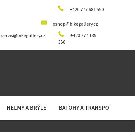
+420 777 681 550
eshop@bikegallery.cz
servis@bikegallery.cz
+420 777 135
356
HELMY A BRÝLE
BATOHY A TRANSPORT
D