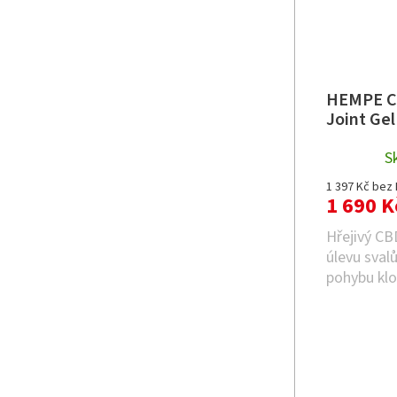
HEMPE C
Joint Gel
S
1 397 Kč bez
1 690 K
Hřejivý CB
úlevu sval
pohybu kl
kanabidiol 