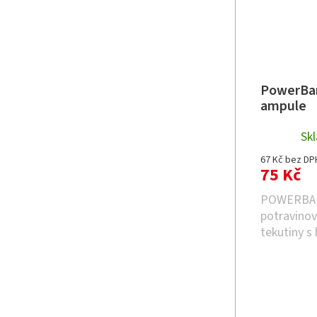
PowerBar
ampule
Sk
67 Kč bez DP
75 Kč
POWERBAR 
potravinov
tekutiny s
izolátem p