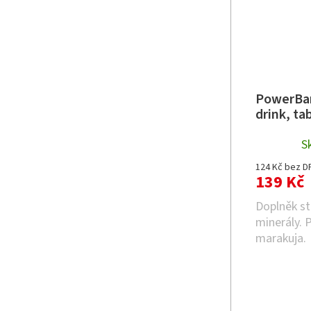
PowerBar
drink, ta
S
124 Kč bez D
139 Kč
Doplněk st
minerály. 
marakuja.