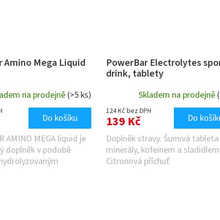
 Amino Mega Liquid
PowerBar Electrolytes spo
drink, tablety
ladem na prodejně
(>5 ks)
Skladem na prodejně
H
124 Kč bez DPH
Do košíku
Do košík
139 Kč
AMINO MEGA liquid je
Doplněk stravy. Šumivá tableta
ý doplněk v podobě
minerály, kofeinem a sladidlem
 hydrolyzovaným
Citronová příchuť
roteinemu a...