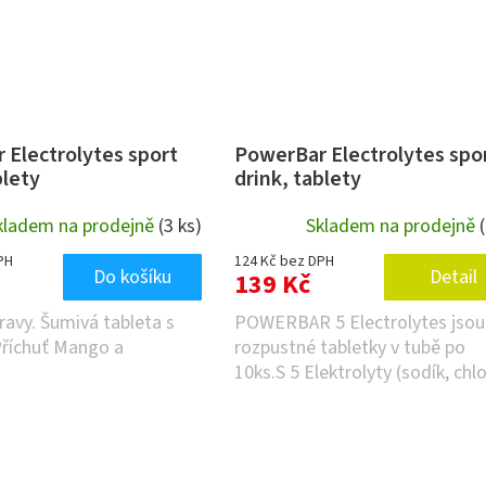
 Electrolytes sport
PowerBar Electrolytes spo
blety
drink, tablety
kladem na prodejně
(3 ks)
Skladem na prodejně
PH
124 Kč bez DPH
Do košíku
Detail
139 Kč
ravy. Šumivá tableta s
POWERBAR 5 Electrolytes jsou
Příchuť Mango a
rozpustné tabletky v tubě po
10ks.S 5 Elektrolyty (sodík, chlo
draslík,...