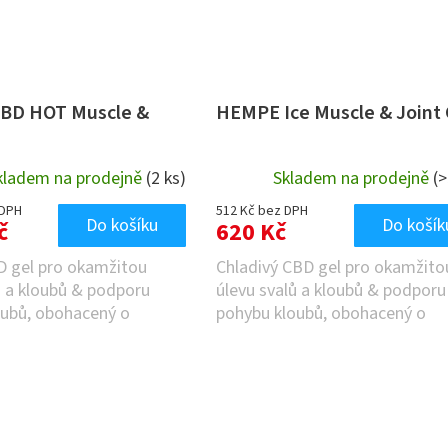
BD HOT Muscle &
HEMPE Ice Muscle & Joint 
kladem na prodejně
(2 ks)
Skladem na prodejně
(>
 DPH
512 Kč bez DPH
Do košíku
Do košík
č
620 Kč
D gel pro okamžitou
Chladivý CBD gel pro okamžito
ů a kloubů & podporu
úlevu svalů a kloubů & podporu
oubů, obohacený o
pohybu kloubů, obohacený o
(CBD),...
kanabidiol (CBD),...