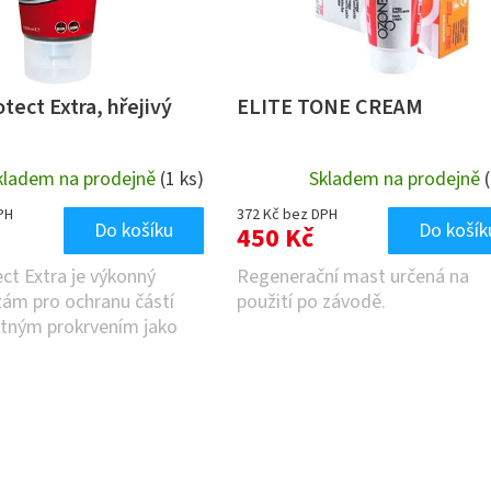
ect Extra, hřejivý
ELITE TONE CREAM
kladem na prodejně
(1 ks)
Skladem na prodejně
PH
372 Kč bez DPH
Do košíku
Do košík
450 Kč
ct Extra je výkonný
Regenerační mast určená na
lzám pro ochranu částí
použití po závodě.
atným prokrvením jako
a a šlachy.