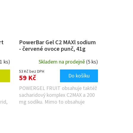
rt
PowerBar Gel C2 MAXl sodium
- červené ovoce punč, 41g
(1 ks)
Skladem na prodejně
(5 ks)
53 Kč bez DPH
Do košíku
59 Kč
POWERGEL FRUIT obsahuje taktéž
sacharidový komplex C2MAX a 200
rid,
mg sodíku. Mimo to obsahuje
velmi...