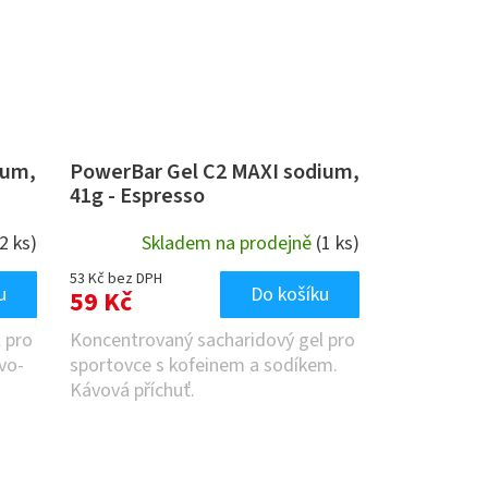
ium,
PowerBar Gel C2 MAXI sodium,
41g - Espresso
(2 ks)
Skladem na prodejně
(1 ks)
53 Kč bez DPH
u
Do košíku
59 Kč
 pro
Koncentrovaný sacharidový gel pro
vo-
sportovce s kofeinem a sodíkem.
Kávová příchuť.