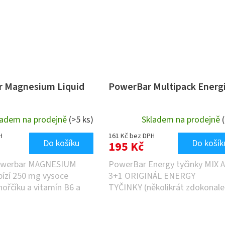
 Magnesium Liquid
PowerBar Multipack Energ
ladem na prodejně
(>5 ks)
Skladem na prodejně
H
161 Kč bez DPH
Do košíku
Do košík
195 Kč
owerbar MAGNESIUM
PowerBar Energy tyčinky MIX 
ízí 250 mg vysoce
3+1 ORIGINÁL ENERGY
hořčíku a vitamín B6 a
TYČINKY (několikrát zdokonale
ickému formátu se...
s procedurou...