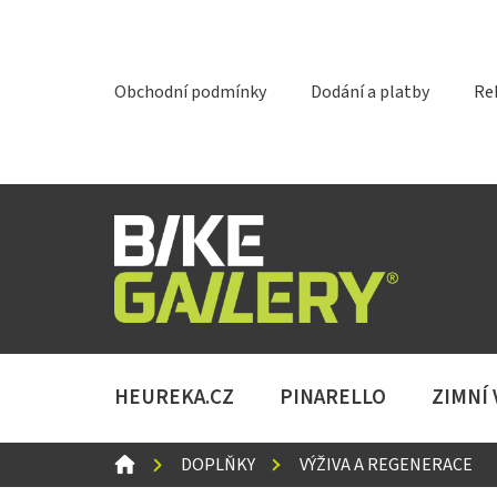
Přejít
na
obsah
Obchodní podmínky
Dodání a platby
Re
HEUREKA.CZ
PINARELLO
ZIMNÍ
DOMŮ
DOPLŇKY
VÝŽIVA A REGENERACE