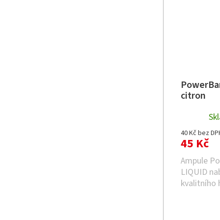
PowerBar
citron
Sk
40 Kč bez DP
45 Kč
Ampule P
LIQUID nab
kvalitního 
díky prakt