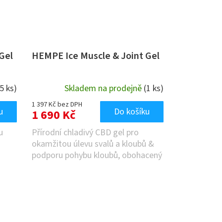
Gel
HEMPE Ice Muscle & Joint Gel
5 ks)
Skladem na prodejně
(1 ks)
1 397 Kč bez DPH
u
Do košíku
1 690 Kč
u
Přírodní chladivý CBD gel pro
okamžitou úlevu svalů a kloubů &
podporu pohybu kloubů, obohacený
o kanabidiol...