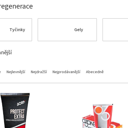
 regenerace
Tyčinky
Gely
nější
e
Nejlevnější
Nejdražší
Nejprodávanější
Abecedně