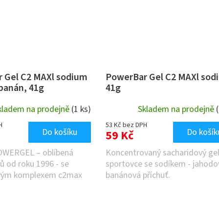
 Gel C2 MAXl sodium
PowerBar Gel C2 MAXl sod
/banán, 41g
41g
kladem na prodejně
(1 ks)
Skladem na prodejně
H
53 Kč bez DPH
Do košíku
Do košík
59 Kč
POWERGEL – oblíbená
Koncentrovaný sacharidový gel
tů od roku 1996 - se
sportovce se sodíkem - jahodo
vým komplexem c2max
banánová příchuť.
tou dávku energie...