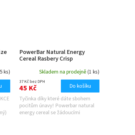
ize
PowerBar Natural Energy
Cereal Rasbery Crisp
(5 ks)
Skladem na prodejně
(1 ks)
37 Kč bez DPH
u
Do košíku
45 Kč
AKCE
Tyčinka díky které dáte sbohem
pocitům únavy! Powerbar natural
ný)
energy cereal se žádoucími
sacharidy, hořčíkem a...