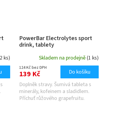
rt
PowerBar Electrolytes sport
drink, tablety
(2 ks)
Skladem na prodejně
(1 ks)
124 Kč bez DPH
u
Do košíku
139 Kč
 s
Doplněk stravy. Šumivá tableta s
.
minerály, kofeinem a sladidlem.
Příchuť růžového grapefruitu.