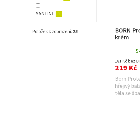
r
k
o
t
SANTINI
d
1
ů
u
k
BORN Prot
Položek k zobrazení:
25
t
krém
ů
S
181 Kč bez D
219 Kč
Born Prote
hřejivý ba
těla se šp
nohy, kolen