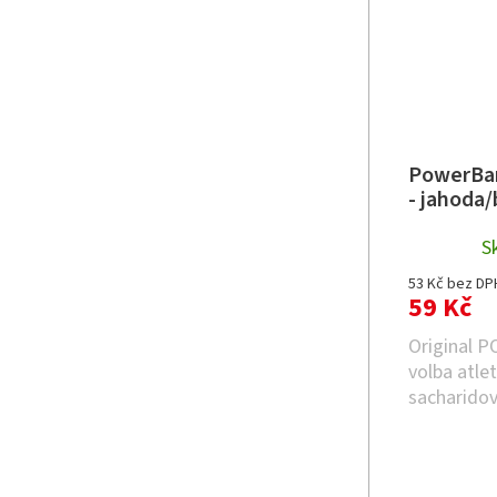
PowerBar
- jahoda
S
53 Kč bez DP
59 Kč
Original 
volba atle
sacharido
pro okamži