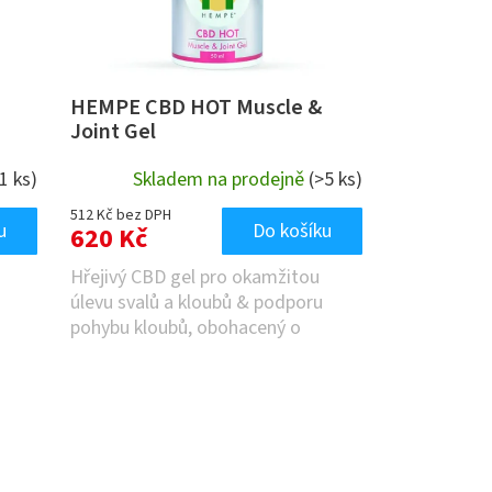
HEMPE CBD HOT Muscle &
Joint Gel
(1 ks)
Skladem na prodejně
(>5 ks)
512 Kč bez DPH
u
Do košíku
620 Kč
Hřejivý CBD gel pro okamžitou
úlevu svalů a kloubů & podporu
pohybu kloubů, obohacený o
kanabidiol (CBD),...