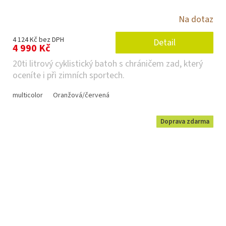
Na dotaz
4 124 Kč bez DPH
Detail
4 990 Kč
20ti litrový cyklistický batoh s chráničem zad, který
oceníte i při zimních sportech.
multicolor
Oranžová/červená
Doprava zdarma