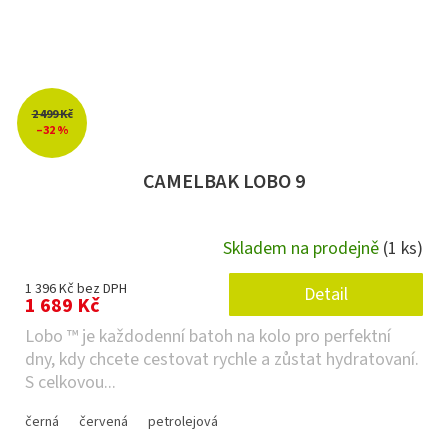
2 499 Kč
–32 %
CAMELBAK LOBO 9
Skladem na prodejně
(1 ks)
1 396 Kč bez DPH
Detail
1 689 Kč
Lobo ™ je každodenní batoh na kolo pro perfektní
dny, kdy chcete cestovat rychle a zůstat hydratovaní.
S celkovou...
černá
červená
petrolejová