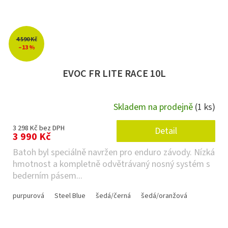
4 590 Kč
–13 %
EVOC FR LITE RACE 10L
Skladem na prodejně
(1 ks)
3 298 Kč bez DPH
Detail
3 990 Kč
Batoh byl speciálně navržen pro enduro závody. Nízká
hmotnost a kompletně odvětrávaný nosný systém s
bederním pásem...
purpurová
Steel Blue
šedá/černá
šedá/oranžová