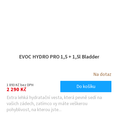
EVOC HYDRO PRO 1,5 + 1,5l Bladder
Na dotaz
1 893 Kč bez DPH
Do košíku
2 290 Kč
Extra lehká hydratační vesta, která pevně sedí na
vašich zádech, zatímco vy máte veškerou
pohyblivost, na kterou jste...