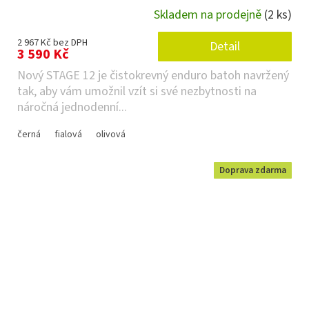
Skladem na prodejně
(2 ks)
2 967 Kč bez DPH
Detail
3 590 Kč
Nový STAGE 12 je čistokrevný enduro batoh navržený
tak, aby vám umožnil vzít si své nezbytnosti na
náročná jednodenní...
černá
fialová
olivová
Doprava zdarma