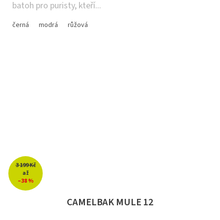
batoh pro puristy, kteří...
černá
modrá
růžová
3 199 Kč
až
–38 %
CAMELBAK MULE 12