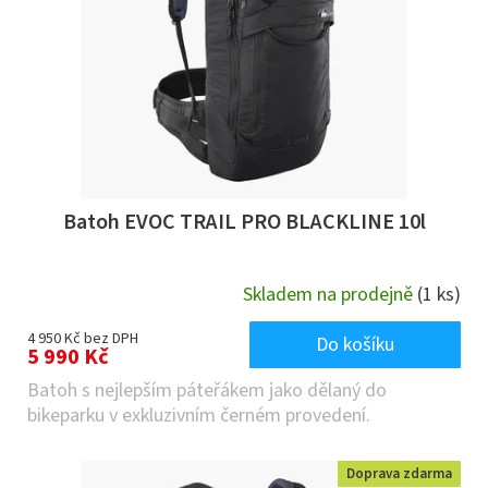
Batoh EVOC TRAIL PRO BLACKLINE 10l
Skladem na prodejně
(1 ks)
4 950 Kč bez DPH
Do košíku
5 990 Kč
Batoh s nejlepším páteřákem jako dělaný do
bikeparku v exkluzivním černém provedení.
Doprava zdarma