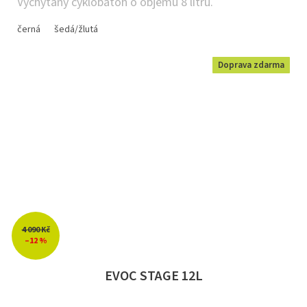
Vychytaný cyklobatoh o objemu 8 litrů.
černá
šedá/žlutá
Doprava zdarma
4 090 Kč
–12 %
EVOC STAGE 12L