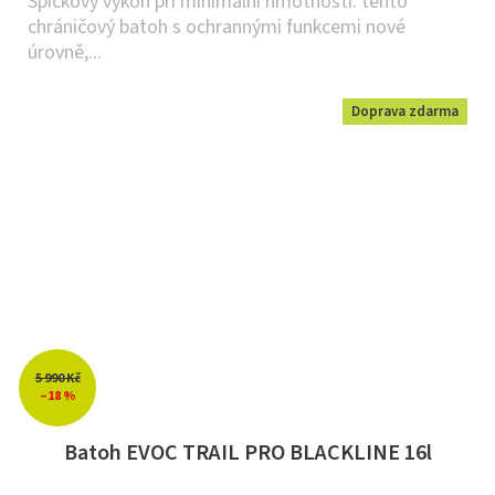
Špičkový výkon při minimální hmotnosti: tento
chráničový batoh s ochrannými funkcemi nové
úrovně,...
Doprava zdarma
5 990 Kč
–18 %
Batoh EVOC TRAIL PRO BLACKLINE 16l