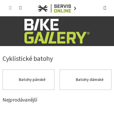
Přejít
na
obsah
Cyklistické batohy
Batohy pánské
Batohy dámské
Nejprodávanější
Ř