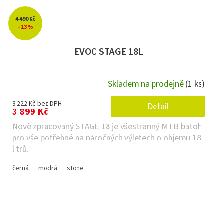
4 490 Kč
–13 %
EVOC STAGE 18L
Skladem na prodejně
(1 ks)
3 222 Kč bez DPH
Detail
3 899 Kč
Nově zpracovaný STAGE 18 je všestranný MTB batoh
pro vše potřebné na náročných výletech o objemu 18
litrů.
černá
modrá
stone