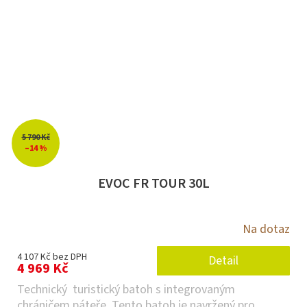
5 790 Kč
–14 %
EVOC FR TOUR 30L
Na dotaz
4 107 Kč bez DPH
Detail
4 969 Kč
Technický turistický batoh s integrovaným
chráničem páteře. Tento batoh je navržený pro