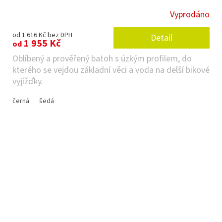
Vyprodáno
od 1 616 Kč bez DPH
Detail
1 955 Kč
od
Oblíbený a prověřený batoh s úzkým profilem, do
kterého se vejdou základní věci a voda na delší bikové
vyjížďky.
černá
šedá