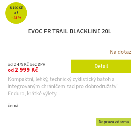
5 790 Kč
až
–48 %
EVOC FR TRAIL BLACKLINE 20L
Na dotaz
od 2 479 Kč bez DPH
Detail
2 999 Kč
od
Kompaktní, lehký, technický cyklistický batoh s
integrovaným chráničem zad pro dobrodružství
Enduro, krátké výlety...
černá
Doprava zdarma