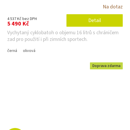
Na dotaz
4 537 Kč bez DPH
Detail
5 490 Kč
Vychytaný cyklobatoh o objemu 16 litrů s chráničem
zad pro použití i při zimních sportech.
černá
olivová
Doprava zdarma