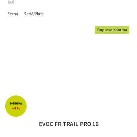
kol.
černá
šedá/žlutá
Doprava zdarma
5 990 Kč
–8 %
EVOC FR TRAIL PRO 16