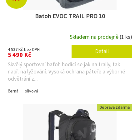
–1 %
Batoh EVOC TRAIL PRO 10
Skladem na prodejně
(1 ks)
4 537 Kč bez DPH
Detail
5 490 Kč
Skvělý sportovní baťoh hodící se jak na traily, tak
např. na lyžování. Vysoká ochrana páteře a výborné
odvětrání z...
černá
olivová
Doprava zdarma