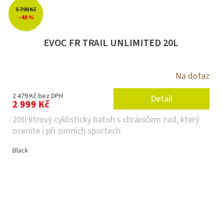
5 790 Kč
–48 %
EVOC FR TRAIL UNLIMITED 20L
Na dotaz
2 479 Kč bez DPH
Detail
2 999 Kč
20ti litrový cyklistický batoh s chráničem zad, který
oceníte i při zimních sportech.
Black