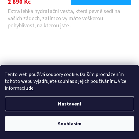
2 890 Kč
Extra lehká hydratační vesta, která pevně sedí na
vašich zádech, zatímco vy máte veškerou
pohyblivost, na kterou jste...
Tento web používá soubory cookie. Dalším procházením
tohoto webu vyjadřujete souhlas s jejich používáním.. Více
informací
zde
.
Nastavení
Souhlasím
5.-7.8. je naše prodejna zavřená.
EVOC HYDRO PRO 6 + 1,5l Bladder