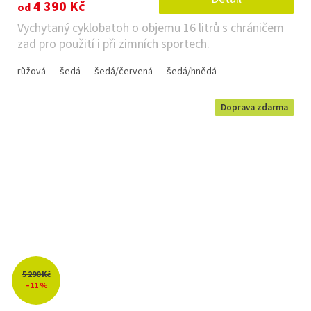
4 390 Kč
od
Vychytaný cyklobatoh o objemu 16 litrů s chráničem
zad pro použití i při zimních sportech.
růžová
šedá
šedá/červená
šedá/hnědá
Doprava zdarma
5 290 Kč
–11 %