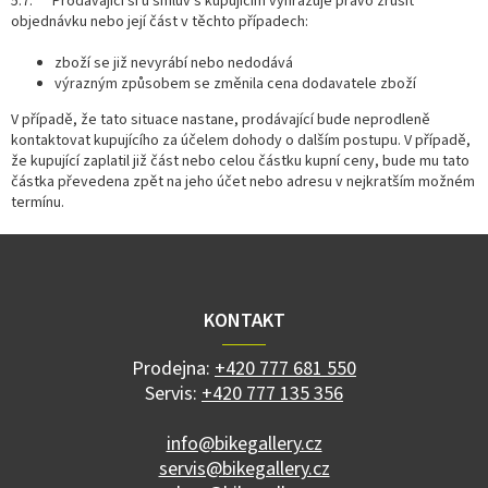
5.7. Prodávající si u smluv s kupujícím vyhrazuje právo zrušit
objednávku nebo její část v těchto případech:
zboží se již nevyrábí nebo nedodává
výrazným způsobem se změnila cena dodavatele zboží
V případě, že tato situace nastane, prodávající bude neprodleně
kontaktovat kupujícího za účelem dohody o dalším postupu. V případě,
že kupující zaplatil již část nebo celou částku kupní ceny, bude mu tato
částka převedena zpět na jeho účet nebo adresu v nejkratším možném
termínu.
Z
á
p
a
KONTAKT
t
í
Prodejna:
+420 777 681 550
Servis:
+420 777 135 356
info@bikegallery.cz
servis@bikegallery.cz