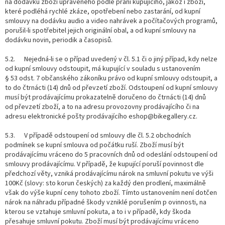
na dodávku zboží upraveného podle přání kupujícího, jakož i zboží,
které podléhá rychlé zkáze, opotřebení nebo zastarání, od kupní
smlouvy na dodávku audio a video nahrávek a počítačových programů,
porušil-li spotřebitel jejich originální obal, a od kupní smlouvy na
dodávku novin, periodik a časopisů.
5.2. Nejedná-li se o případ uvedený v čl. 5.1 či o jiný případ, kdy nelze
od kupní smlouvy odstoupit, má kupující v souladu s ustanovením
§ 53 odst. 7 občanského zákoníku právo od kupní smlouvy odstoupit, a
to do čtrnácti (14) dnů od převzetí zboží. Odstoupení od kupní smlouvy
musí být prodávajícímu prokazatelně doručeno do čtrnácti (14) dnů
od převzetí zboží, a to na adresu provozovny prodávajícího či na
adresu elektronické pošty prodávajícího eshop@bikegallery.cz.
5.3. V případě odstoupení od smlouvy dle čl. 5.2 obchodních
podmínek se kupní smlouva od počátku ruší. Zboží musí být
prodávajícímu vráceno do 5 pracovních dnů od odeslání odstoupení od
smlouvy prodávajícímu. V případě, že kupující poruší povinnost dle
předchozí věty, vzniká prodávajícímu nárok na smluvní pokutu ve výši
100Kč (slovy: sto korun českých) za každý den prodlení, maximálně
však do výše kupní ceny tohoto zboží. Tímto ustanovením není dotčen
nárok na náhradu případné škody vzniklé porušením p ovinnosti, na
kterou se vztahuje smluvní pokuta, a to i v případě, kdy škoda
přesahuje smluvní pokutu. Zboží musí být prodávajícímu vráceno