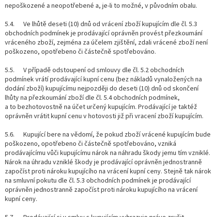
nepoškozené a neopotřebené a, je-li to možné, v původním obalu.
5.4. Ve lhůtě deseti (10) dnů od vrácení zboží kupujícím dle čl. 5.3
obchodních podmínek je prodávající oprávněn provést přezkoumání
vráceného zboží, zejména za účelem zjištění, zdali vrácené zboží není
poškozeno, opotřebeno či částečně spotřebováno.
5.5. V případě odstoupení od smlouvy dle čl. 5.2 obchodních
podmínek vrátí prodávající kupní cenu (bez nákladů vynaložených na
dodání zboží) kupujícímu nejpozději do deseti (10) dnů od skončení
lhůty na přezkoumání zboží dle čl. 5.4 obchodních podmínek,
a to bezhotovostně na účet určený kupujícím. Prodávající je taktéž
oprávněn vrátit kupní cenu v hotovosti již při vracení zboží kupujícím.
5.6. Kupující bere na vědomí, že pokud zboží vrácené kupujícím bude
poškozeno, opotřebeno či částečně spotřebováno, vzniká
prodávajícímu vůči kupujícímu nárok na náhradu škody jemu tím vzniklé.
Nárok na úhradu vzniklé škody je prodávající oprávněn jednostranně
započíst proti nároku kupujícího na vrácení kupní ceny. Stejně tak nárok
na smluvní pokutu dle čl. 5.3 obchodních podmínek je prodávající
oprávněn jednostranně započíst proti nároku kupujícího na vrácení
kupní ceny.