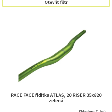
Otevřít filtr
r
o
V
d
ý
u
p
k
i
t
s
ů
p
r
o
d
u
k
t
ů
RACE FACE řidítka ATLAS, 20 RISER 35x820
zelená
Skladem
(1 ks)