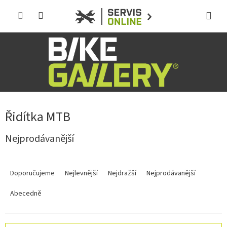
Přejít
na
obsah
Řidítka MTB
Nejprodávanější
Ř
a
Doporučujeme
Nejlevnější
Nejdražší
Nejprodávanější
z
e
Abecedně
n
í
p