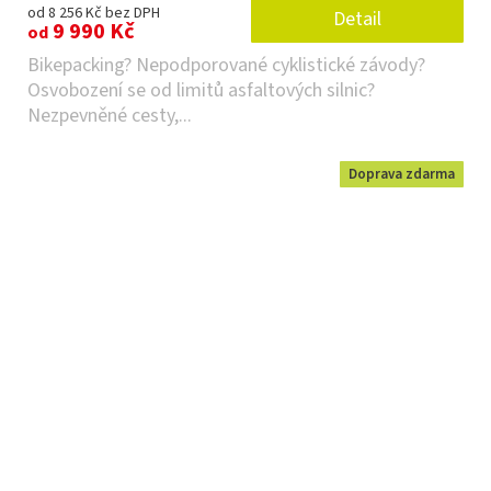
od 8 256 Kč bez DPH
Detail
9 990 Kč
od
Bikepacking? Nepodporované cyklistické závody?
Osvobození se od limitů asfaltových silnic?
Nezpevněné cesty,...
Doprava zdarma