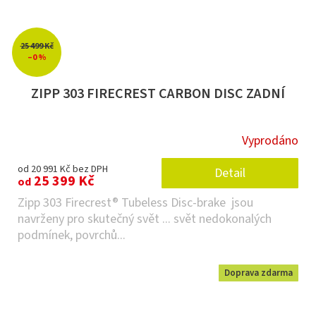
25 499 Kč
–0 %
ZIPP 303 FIRECREST CARBON DISC ZADNÍ
Vyprodáno
od 20 991 Kč bez DPH
Detail
25 399 Kč
od
Zipp 303 Firecrest® Tubeless Disc-brake jsou
navrženy pro skutečný svět ... svět nedokonalých
podmínek, povrchů...
Doprava zdarma