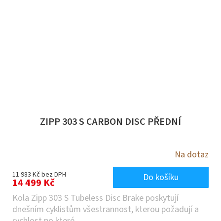
ZIPP 303 S CARBON DISC PŘEDNÍ
Na dotaz
11 983 Kč bez DPH
Do košíku
14 499 Kč
Kola Zipp 303 S Tubeless Disc Brake poskytují
dnešním cyklistům všestrannost, kterou požadují a
rychlost po které...