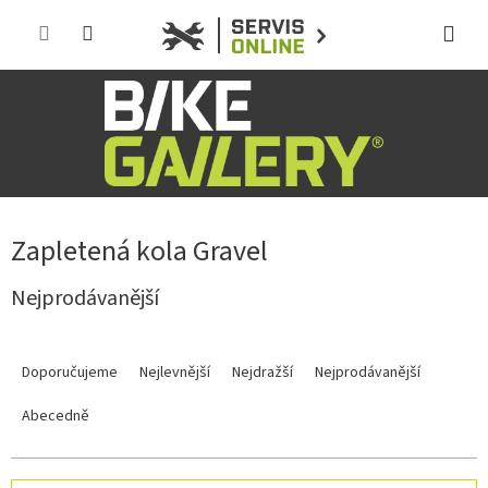
Přejít
na
obsah
Zapletená kola Gravel
Nejprodávanější
Ř
a
Doporučujeme
Nejlevnější
Nejdražší
Nejprodávanější
z
e
Abecedně
n
í
p