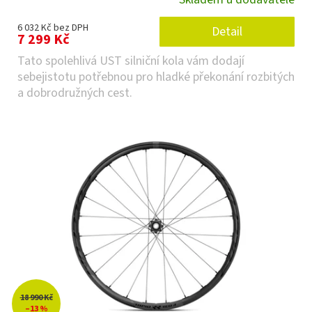
6 032 Kč bez DPH
Detail
7 299 Kč
Tato spolehlivá UST silniční kola vám dodají
sebejistotu potřebnou pro hladké překonání rozbitých
a dobrodružných cest.
18 990 Kč
–13 %