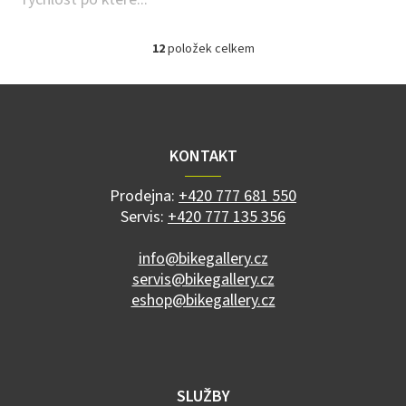
12
položek celkem
O
v
l
Z
á
á
d
p
a
a
KONTAKT
c
t
í
í
p
Prodejna:
+420 777 681 550
r
Servis:
+420 777 135 356
v
k
info@bikegallery.cz
y
servis@bikegallery.cz
v
ý
eshop@bikegallery.cz
p
i
s
u
SLUŽBY