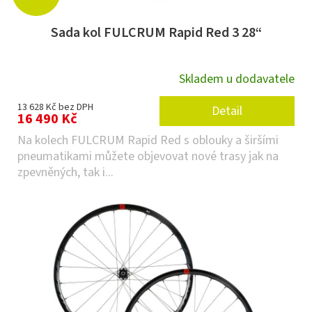
Sada kol FULCRUM Rapid Red 3 28“
Skladem u dodavatele
13 628 Kč bez DPH
Detail
16 490 Kč
Na kolech FULCRUM Rapid Red s oblouky a širšími
pneumatikami můžete objevovat nové trasy jak na
zpevněných, tak i...