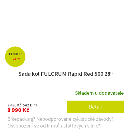
11 990 Kč
–25 %
Sada kol FULCRUM Rapid Red 500 28“
Skladem u dodavatele
7 430 Kč bez DPH
Detail
8 990 Kč
Bikepacking? Nepodporované cyklistické závody?
Osvobození se od limitů asfaltových silnic?