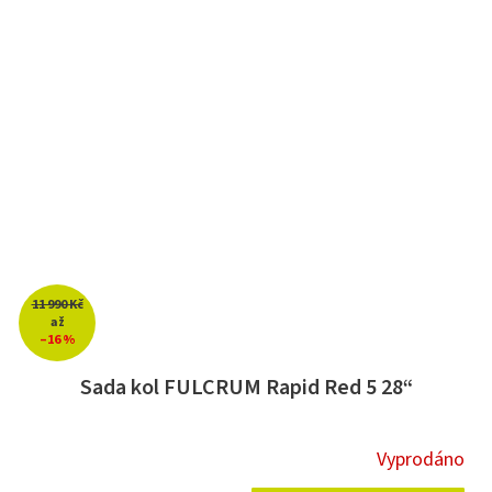
11 990 Kč
až
–16 %
Sada kol FULCRUM Rapid Red 5 28“
Vyprodáno