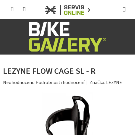
Přejít
na
obsah
LEZYNE FLOW CAGE SL - R
Průměrné
Značka:
LEZYNE
Neohodnoceno
Podrobnosti hodnocení
hodnocení
produktu
je
0,0
z
5
hvězdiček.