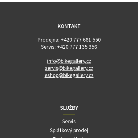
Z
á
p
a
KONTAKT
t
í
Prodejna:
+420 777 681 550
Servis:
+420 777 135 356
info@bikegallery.cz
servis@bikegallery.cz
eshop@bikegallery.cz
SLUŽBY
Servis
Splátkový prodej