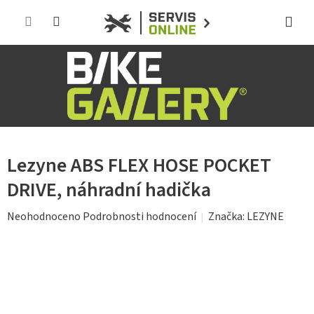
Přejít
na
obsah
Lezyne ABS FLEX HOSE POCKET
DRIVE, náhradní hadička
Průměrné
Značka:
LEZYNE
Neohodnoceno
Podrobnosti hodnocení
hodnocení
produktu
je
0,0
z
5
hvězdiček.