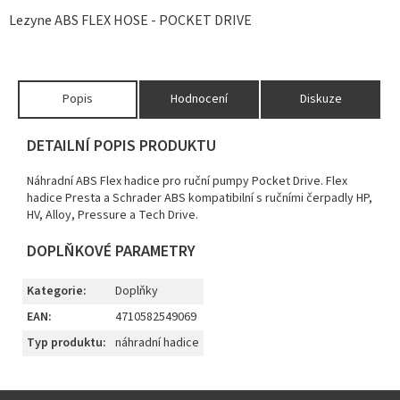
Lezyne ABS FLEX HOSE - POCKET DRIVE
Popis
Hodnocení
Diskuze
DETAILNÍ POPIS PRODUKTU
Náhradní ABS Flex hadice pro ruční pumpy Pocket Drive. Flex
hadice Presta a Schrader ABS kompatibilní s ručními čerpadly HP,
HV, Alloy, Pressure a Tech Drive.
DOPLŇKOVÉ PARAMETRY
Kategorie
:
Doplňky
EAN
:
4710582549069
Typ produktu
:
náhradní hadice
Z