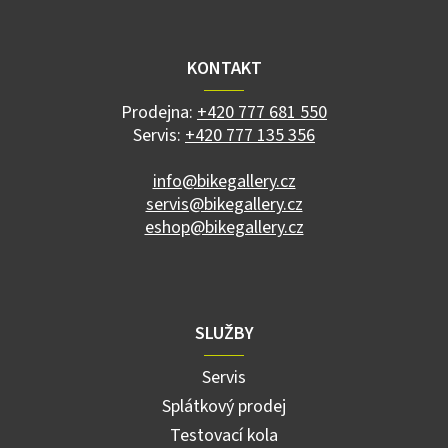
á
p
a
KONTAKT
t
í
Prodejna:
+420 777 681 550
Servis:
+420 777 135 356
info@bikegallery.cz
servis@bikegallery.cz
eshop@bikegallery.cz
SLUŽBY
Servis
Splátkový prodej
Testovací kola