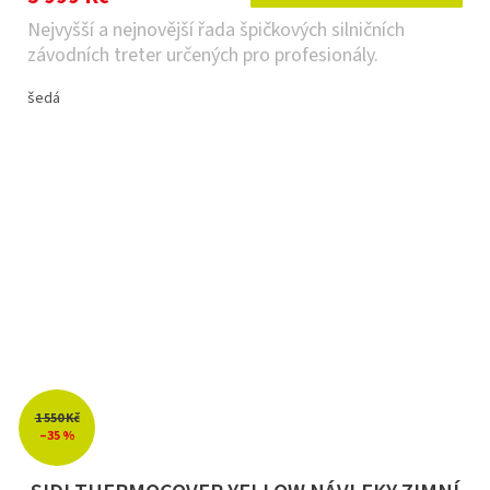
Nejvyšší a nejnovější řada špičkových silničních
závodních treter určených pro profesionály.
šedá
1 550 Kč
–35 %