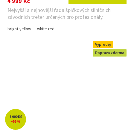
4 999 Kč
Nejvyšší a nejnovější řada špičkových silničních
závodních treter určených pro profesionály.
bright-yellow
white-red
Výprodej
Doprava zdarma
8 900 Kč
–55 %