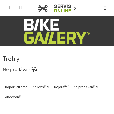
Přejít
na
obsah
Tretry
Nejprodávanější
Ř
a
Doporučujeme
Nejlevnější
Nejdražší
Nejprodávanější
z
e
Abecedně
n
í
p