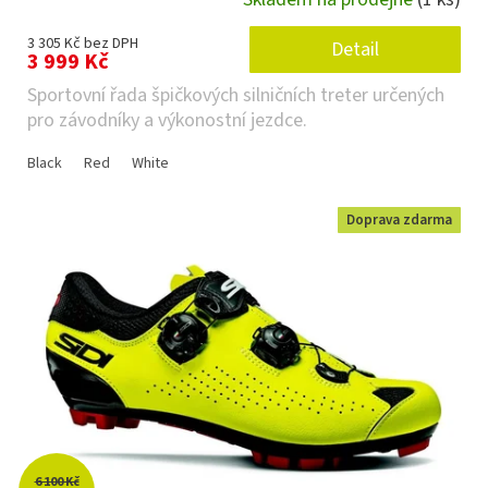
3 305 Kč bez DPH
Detail
3 999 Kč
Sportovní řada špičkových silničních treter určených
pro závodníky a výkonostní jezdce.
Black
Red
White
Doprava zdarma
6 100 Kč