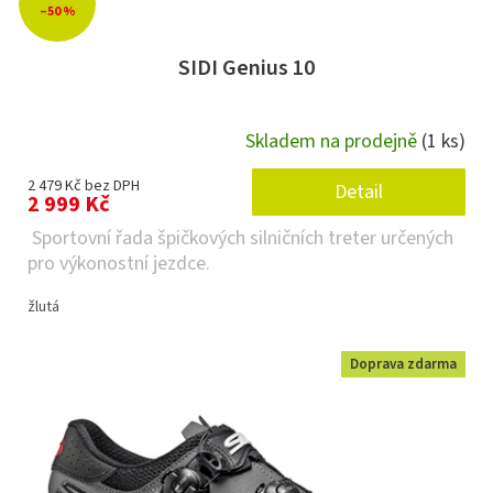
–50 %
SIDI Genius 10
Skladem na prodejně
(1 ks)
2 479 Kč bez DPH
Detail
2 999 Kč
Sportovní řada špičkových silničních treter určených
pro výkonostní jezdce.
žlutá
Doprava zdarma