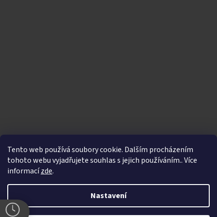
Tento web používá soubory cookie. Dalším procházením
tohoto webu vyjadřujete souhlas s jejich používáním.. Více
informací
zde
.
Vytvořil Shoptet
|
Nakódoval eshopGuru
Nastavení
Copyright 2026
Bikegallery.cz
. Všechna práva