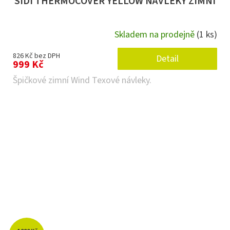
SIDI THERMOCOVER YELLOW NÁVLEKY ZIMNÍ
Skladem na prodejně
(1 ks)
Průměrné
hodnocení
produktu
826 Kč bez DPH
Detail
je
999 Kč
5,0
Špičkové zimní Wind Texové návleky.
z 5
hvězdiček.