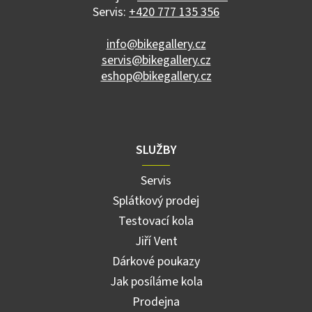
r
Servis:
+420 777 135 356
v
k
info@bikegallery.cz
y
servis@bikegallery.cz
v
ý
eshop@bikegallery.cz
p
i
s
u
SLUŽBY
Servis
Splátkový prodej
Testovací kola
Jiří Vent
Dárkové poukazy
Jak posíláme kola
Prodejna