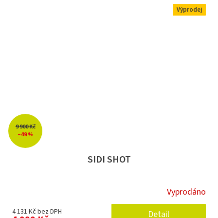
Výprodej
9 900 Kč
–49 %
SIDI SHOT
Vyprodáno
4 131 Kč bez DPH
Detail