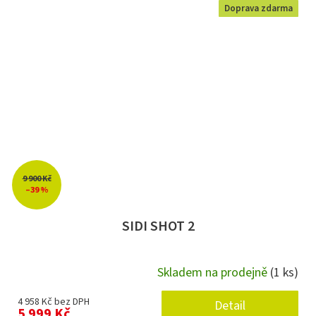
Doprava zdarma
9 900 Kč
–39 %
SIDI SHOT 2
Skladem na prodejně
(1 ks)
4 958 Kč bez DPH
Detail
5 999 Kč