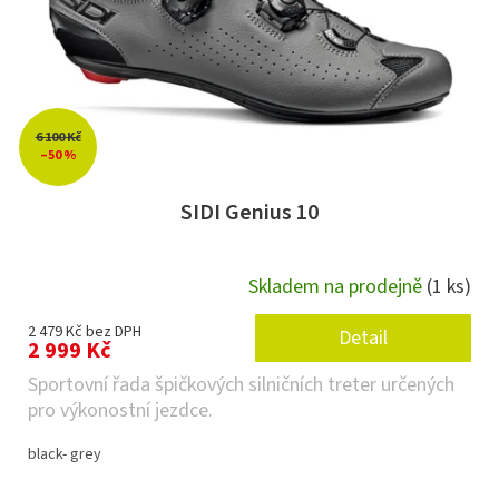
6 100 Kč
–50 %
SIDI Genius 10
Skladem na prodejně
(1 ks)
2 479 Kč bez DPH
Detail
2 999 Kč
Sportovní řada špičkových silničních treter určených
pro výkonostní jezdce.
black- grey