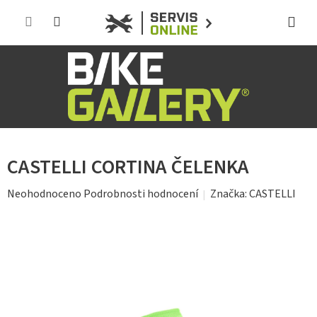
Přejít
na
obsah
CASTELLI CORTINA ČELENKA
Průměrné
Značka:
CASTELLI
Neohodnoceno
Podrobnosti hodnocení
hodnocení
produktu
je
0,0
z
5
hvězdiček.