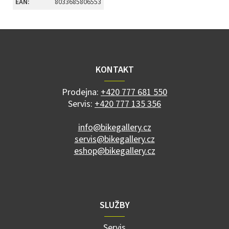
EAN
:
8033685806553
Z
á
p
a
KONTAKT
t
í
Prodejna:
+420 777 681 550
Servis:
+420 777 135 356
info@bikegallery.cz
servis@bikegallery.cz
eshop@bikegallery.cz
SLUŽBY
Servis