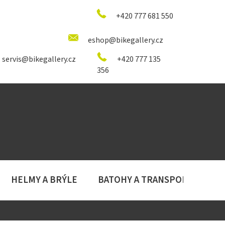
+420 777 681 550
eshop@bikegallery.cz
servis@bikegallery.cz
+420 777 135
356
HELMY A BRÝLE
BATOHY A TRANSPORT
D