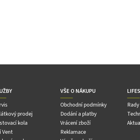
UŽBY
VŠE O NÁKUPU
LIFE
rvis
Obchodní podmínky
Rady 
látkový prodej
Dodání a platby
Techn
stovací kola
Vrácení zboží
Aktua
ří Vent
Reklamace