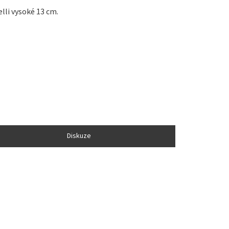
lli vysoké 13 cm.
Diskuze