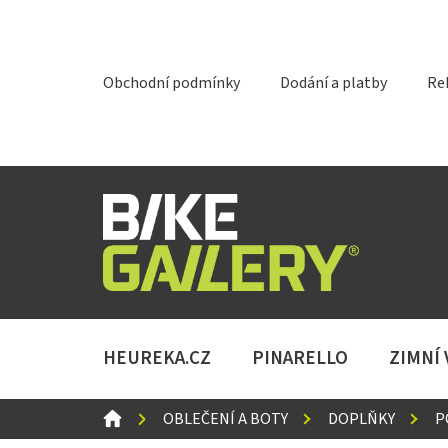
Přejít
na
obsah
Obchodní podmínky
Dodání a platby
Re
HEUREKA.CZ
PINARELLO
ZIMNÍ
DOMŮ
OBLEČENÍ A BOTY
DOPLŇKY
P