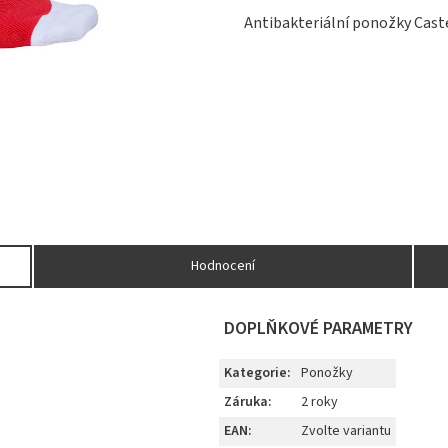
Antibakteriální ponožky Caste
Hodnocení
DOPLŇKOVÉ PARAMETRY
Kategorie
:
Ponožky
Záruka
:
2 roky
EAN
:
Zvolte variantu