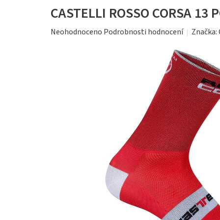
CASTELLI ROSSO CORSA 13 
Průměrné
Značka:
Neohodnoceno
Podrobnosti hodnocení
hodnocení
produktu
je
0,0
z
5
hvězdiček.