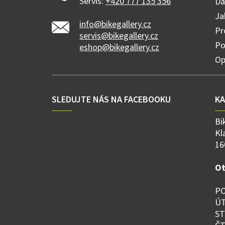
Servis:
+420 777 135 356
Dá
Ja
info@bikegallery.cz
Pr
servis@bikegallery.cz
Po
eshop@bikegallery.cz
Op
SLEDUJTE NÁS NA FACEBOOKU
K
Bi
Kl
16
Ot
PO
ÚT
ST