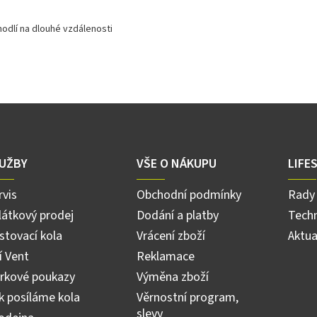
hodlí
na
dlouhé
vzdálenosti
UŽBY
VŠE O NÁKUPU
LIFE
rvis
Obchodní podmínky
Rady 
látkový prodej
Dodání a platby
Techn
stovací kola
Vrácení zboží
Aktua
ří Vent
Reklamace
rkové poukazy
Výměna zboží
k posíláme kola
Věrnostní program,
slevy