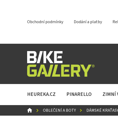
Přejít
na
obsah
Obchodní podmínky
Dodání a platby
Re
HEUREKA.CZ
PINARELLO
ZIMNÍ
DOMŮ
OBLEČENÍ A BOTY
DÁMSKÉ KRAŤASY