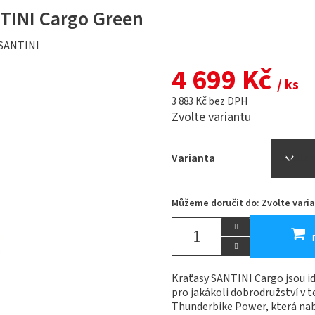
TINI Cargo Green
SANTINI
4 699 Kč
/ ks
3 883 Kč bez DPH
Zvolte variantu
Varianta
Můžeme doručit do:
Zvolte vari
Kraťasy SANTINI Cargo jsou id
pro jakákoli dobrodružství v t
Thunderbike Power, která nabí