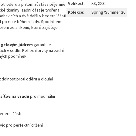
Velikost
:
XS, XXS
roti
oděru
a
přitom
zůstává
příjemně
ické
tkaniny,
zadní
část
je
tvořena
Kolekce
:
Spring/Summer 26
nohavicích
a
dvě
další
v
bederní
části
t
po
ruce
během
jízdy.
Spodní
lem
zorem
ze
silikonu,
které
zajišťuje
a
gelovým
jádrem
garantuje
nách
v
sedle.
Reflexní
prvky
na
zadní
ných
podmínek.
odolnost
proti
oděru
a
dlouhá
á
síťovina
vzadu
pro
maximální
ederní
části
vic
pro
perfektní
držení