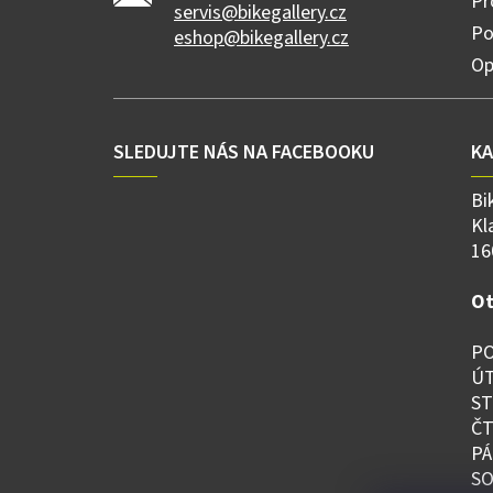
Pr
servis@bikegallery.cz
Po
eshop@bikegallery.cz
Op
SLEDUJTE NÁS NA FACEBOOKU
K
Bi
Kl
16
Ot
PO
ÚT
ST
ČT
PÁ
SO