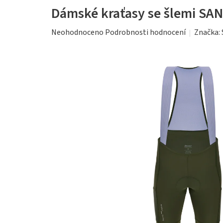
Dámské kraťasy se šlemi SAN
Průměrné
Značka:
Neohodnoceno
Podrobnosti hodnocení
hodnocení
produktu
je
0,0
z
5
hvězdiček.