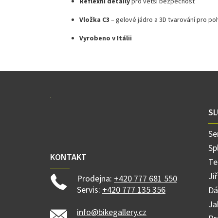
Reflexní
detaily
pro
větší
bezpečnost
Vložka
C3
–
gelové
jádro
a
3D
tvarování
pro
po
Vyrobeno
v
Itálii
Z
á
p
a
SL
t
í
Se
Sp
KONTAKT
Te
Ji
Prodejna:
+420 777 681 550
Servis:
+420 777 135 356
Dá
Ja
info@bikegallery.cz