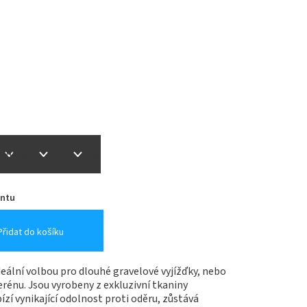
antu
Přidat do košíku
eální volbou pro dlouhé gravelové vyjížďky, nebo
erénu. Jsou vyrobeny z exkluzivní tkaniny
zí vynikající odolnost proti oděru, zůstává