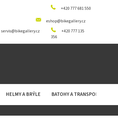
+420 777 681 550
eshop@bikegallery.cz
servis@bikegallery.cz
+420 777 135
356
HELMY A BRÝLE
BATOHY A TRANSPORT
D