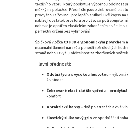
textilního
vzoru,
který
poskytuje
výbornou
odolnost
p
měkký
na
pokožce.
Přední
šle
jsou
z
žebrované
elast
prodyšnou
síťovinou
pro
lepší
ventilaci.
Dvě
kapsy
na
nabízejí
dostatek
prostoru
pro
vše,
co
potřebujete
mí
nohavic
je
opatřen
elastickým
zakončením
s
včelím
v
perfektní
držení
bez
vyhrnování.
Špičková
vložka
C3
s
3D
ergonomickým
povrchem
maximální
tlumení
nárazů
a
pohodlí
i
při
dlouhých
hodi
straně
nohou
zvyšují
viditelnost
za
zhoršených
světel
Hlavní
přednosti:
Odolná
lycra
s
vysokou
hustotou
–
výborná
životnost
Žebrované
elastické
šle
vpředu
a
prodyšn
komfort
4
praktické
kapsy
–
dvě
po
stranách
a
dvě
v
b
Elastický
silikonový
grip
ve
spodní
části
noha