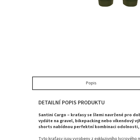
Popis
DETAILNÍ POPIS PRODUKTU
Santini
Cargo –
kraťasy
se
šlemi
navržené
pro
do
vydáte
na
gravel,
bikepacking
nebo
víkendový
vý
shorts
nabídnou
perfektní
kombinaci
odolnosti
Tyto
kraťasy
jsou
vyrobeny
z
exkluzivního
lycrového
m