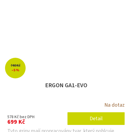
740 Kč
–5 %
ERGON GA1-EVO
Na dotaz
578 Kč bez DPH
Detail
699 Kč
Tyto gripy mají propracovány tvar, který pohlcuje