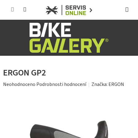
Přejít
na
obsah
ERGON GP2
Průměrné
Značka:
ERGON
Neohodnoceno
Podrobnosti hodnocení
hodnocení
produktu
je
0,0
z
5
hvězdiček.