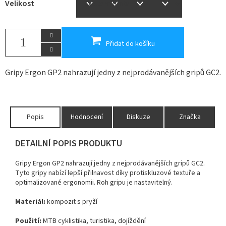
Velikost
Přidat do košíku
Gripy Ergon GP2 nahrazují jedny z nejprodávanějších gripů GC2.
Popis
Hodnocení
Diskuze
Značka
DETAILNÍ POPIS PRODUKTU
Gripy Ergon GP2 nahrazují jedny z nejprodávanějších gripů GC2.
Tyto gripy nabízí lepší přilnavost díky protiskluzové textuře a
optimalizované ergonomii. Roh gripu je nastavitelný.
Materiál:
kompozit s pryží
Použití:
MTB cyklistika, turistika, dojíždění