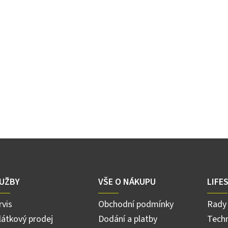
UŽBY
VŠE O NÁKUPU
LIFE
rvis
Obchodní podmínky
Rady 
látkový prodej
Dodání a platby
Techn