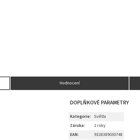
Hodnocení
DOPLŇKOVÉ PARAMETRY
Kategorie
:
Světla
Záruka
:
2 roky
EAN
:
9328389030748