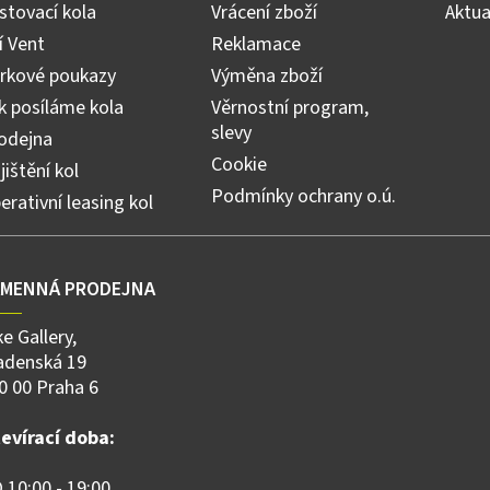
stovací kola
Vrácení zboží
Aktua
ří Vent
Reklamace
rkové poukazy
Výměna zboží
k posíláme kola
Věrnostní program,
slevy
odejna
Cookie
jištění kol
Podmínky ochrany o.ú.
erativní leasing kol
AMENNÁ PRODEJNA
ke Gallery,
adenská 19
0 00 Praha 6
evírací doba:
 10:00 - 19:00