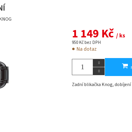
NÍ
KNOG
1 149 Kč
/ ks
950 Kč bez DPH
Na dotaz
Zadní blikačka Knog, dobíjen