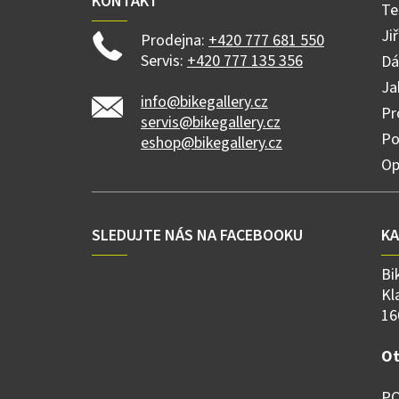
KONTAKT
Te
Ji
Prodejna:
+420 777 681 550
Servis:
+420 777 135 356
Dá
Ja
info@bikegallery.cz
Pr
servis@bikegallery.cz
Po
eshop@bikegallery.cz
Op
SLEDUJTE NÁS NA FACEBOOKU
K
Bi
Kl
16
Ot
PO