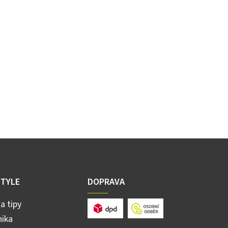
STYLE
DOPRAVA
a tipy
ika