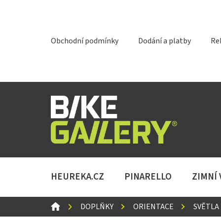
Přejít
na
obsah
Obchodní podmínky
Dodání a platby
Re
HEUREKA.CZ
PINARELLO
ZIMNÍ
DOMŮ
DOPLŇKY
ORIENTACE
SVĚTLA