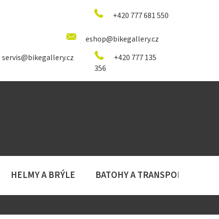
+420 777 681 550
eshop@bikegallery.cz
servis@bikegallery.cz
+420 777 135
356
HELMY A BRÝLE
BATOHY A TRANSPORT
D