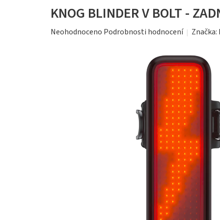
KNOG BLINDER V BOLT - ZAD
Průměrné
Značka:
Neohodnoceno
Podrobnosti hodnocení
hodnocení
produktu
je
0,0
z
5
hvězdiček.