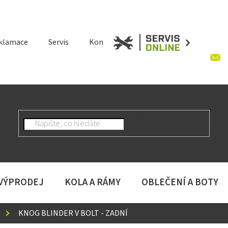
klamace
Servis
Kontakt
 VÝPRODEJ
KOLA A RÁMY
OBLEČENÍ A BOTY
KNOG BLINDER V BOLT - ZADNÍ