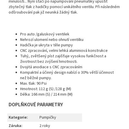
minulostí... Nyní stačí po napumpování pneumatiky upustit
zbytečný tlak z hadičky pomocí unikátního ventilu. Při následném
odšroubování pak již neuniká žádný tlak.
Pro auto /galuskový ventilek
Nehrozí ulomení nebo ohnutí ventilku
Hadička je ukryta v těle pumpy
CNC zpracování, velmi lehká aluminiová konstrukce
Tuhý, zvětšený píst zajišťuje vysokou funkčnost a
životnost bez zvýšení hmotnosti.
Dvojitá anodiace s CNC zpracováním
Kompaktní a účinný design nabízí o 30% větší účinnost
než běžné pumpy.
Max. tlak: 90 Psi
Hmotnost: 112 g (S) /128 g (M)
Délka: 166 mm (S) / 214 mm (M)
DOPLŇKOVÉ PARAMETRY
Kategorie
:
Pumpičky
Záruka
:
2 roky