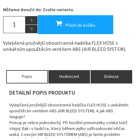
Můžeme doručit do:
Zvolte variantu
Přidat do košíku
Vylepšená pružnější oboustranná hadička FLEX HOSE s
unikátním upouštěcím ventilem ABS (AIR BLEED SYSTEM).
Popis
Hodnocení
Diskuze
DETAILNÍ POPIS PRODUKTU
Vylepšená pružnější oboustranná hadička FLEX HOSE s unikátním
upouštěcím ventilem ABS (AIR BLEED SYSTEM). A jak ABS
funguje?
Princip je velice jednoduchý. Při hustění pneumatiky vzniká totiž
stejný tlak i v hadičce, který během jejího odšroubování občas
uniká. S novým AIR BLEED SYSTÉMEM (ABS) je tento problém