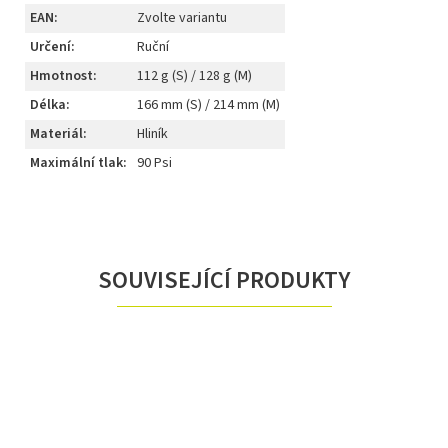
EAN
:
Zvolte variantu
Určení
:
Ruční
Hmotnost
:
112 g (S) / 128 g (M)
Délka
:
166 mm (S) / 214 mm (M)
Materiál
:
Hliník
Maximální tlak
:
90 Psi
SOUVISEJÍCÍ PRODUKTY