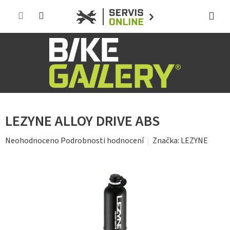
Přejít
na
obsah
LEZYNE ALLOY DRIVE ABS
Průměrné
Značka:
LEZYNE
Neohodnoceno
Podrobnosti hodnocení
hodnocení
produktu
je
0,0
z
5
hvězdiček.