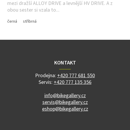
mezi dražší ALLOY DRIVE a levnější HV DRIVE. A z
obou sester si vzala to...
černá
stříbrná
Z
á
p
a
KONTAKT
t
í
Prodejna:
+420 777 681 550
Servis:
+420 777 135 356
info@bikegallery.cz
servis@bikegallery.cz
eshop@bikegallery.cz