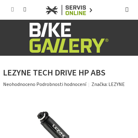
Přejít
na
obsah
LEZYNE TECH DRIVE HP ABS
Průměrné
Značka:
LEZYNE
Neohodnoceno
Podrobnosti hodnocení
hodnocení
produktu
je
0,0
z
5
hvězdiček.