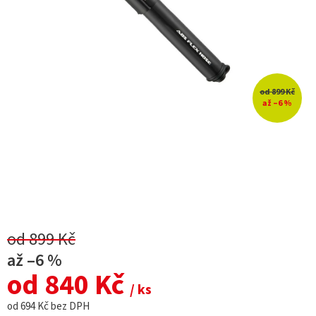
od 899 Kč
až –6 %
od 899 Kč
až –6 %
od
840 Kč
/ ks
od
694 Kč
bez DPH