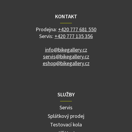
á
p
a
KONTAKT
t
í
Prodejna:
+420 777 681 550
Servis:
+420 777 135 356
info@bikegallery.cz
servis@bikegallery.cz
eshop@bikegallery.cz
SLUŽBY
Servis
Splátkový prodej
Testovací kola