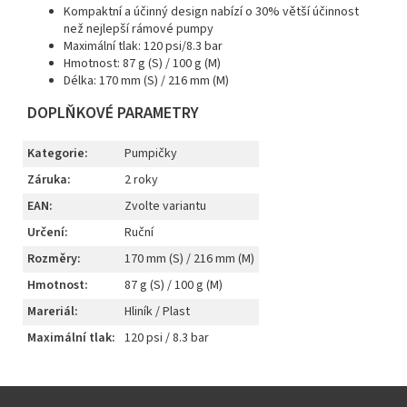
Kompaktní a účinný design nabízí o 30% větší účinnost
než nejlepší rámové pumpy
Maximální tlak: 120 psi/8.3 bar
Hmotnost: 87 g (S) / 100 g (M)
Délka: 170 mm (S) / 216 mm (M)
DOPLŇKOVÉ PARAMETRY
Kategorie
:
Pumpičky
Záruka
:
2 roky
EAN
:
Zvolte variantu
Určení
:
Ruční
Rozměry
:
170 mm (S) / 216 mm (M)
Hmotnost
:
87 g (S) / 100 g (M)
Mareriál
:
Hliník / Plast
Maximální tlak
:
120 psi / 8.3 bar
Z