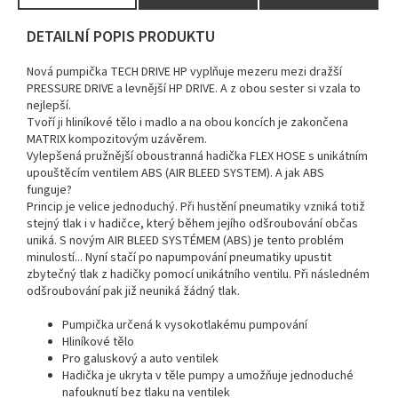
DETAILNÍ POPIS PRODUKTU
Nová pumpička TECH DRIVE HP vyplňuje mezeru mezi dražší
PRESSURE DRIVE a levnější HP DRIVE. A z obou sester si vzala to
nejlepší.
Tvoří ji hliníkové tělo i madlo a na obou koncích je zakončena
MATRIX kompozitovým uzávěrem.
Vylepšená pružnější oboustranná hadička FLEX HOSE s unikátním
upouštěcím ventilem ABS (AIR BLEED SYSTEM). A jak ABS
funguje?
Princip je velice jednoduchý. Při hustění pneumatiky vzniká totiž
stejný tlak i v hadičce, který během jejího odšroubování občas
uniká. S novým AIR BLEED SYSTÉMEM (ABS) je tento problém
minulostí... Nyní stačí po napumpování pneumatiky upustit
zbytečný tlak z hadičky pomocí unikátního ventilu. Při následném
odšroubování pak již neuniká žádný tlak.
Pumpička určená k vysokotlakému pumpování
Hliníkové tělo
Pro galuskový a auto ventilek
Hadička je ukryta v těle pumpy a umožňuje jednoduché
nafouknutí bez tlaku na ventilek