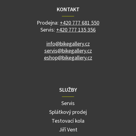
p
a
KONTAKT
t
í
Prodejna:
+420 777 681 550
Servis:
+420 777 135 356
info@bikegallery.cz
servis@bikegallery.cz
eshop@bikegallery.cz
SLUŽBY
Servis
Splátkový prodej
Testovací kola
Jiří Vent