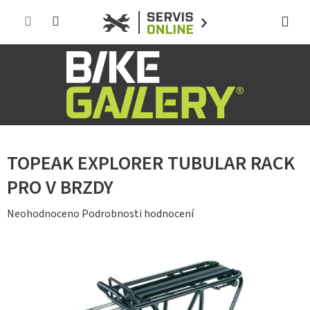
Přejít
na
obsah
TOPEAK EXPLORER TUBULAR RACK
PRO V BRZDY
Průměrné
Neohodnoceno
Podrobnosti hodnocení
hodnocení
produktu
je
0,0
z
5
hvězdiček.