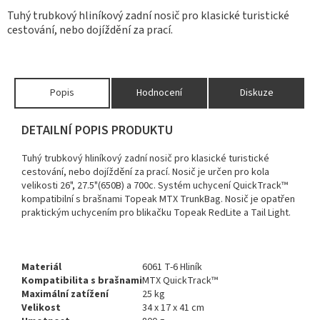
Tuhý trubkový hliníkový zadní nosič pro klasické turistické
cestování, nebo dojíždění za prací.
Popis
Hodnocení
Diskuze
DETAILNÍ POPIS PRODUKTU
Tuhý trubkový hliníkový zadní nosič pro klasické turistické
cestování, nebo dojíždění za prací. Nosič je určen pro kola
velikosti 26", 27.5"(650B) a 700c. Systém uchycení QuickTrack™
kompatibilní s brašnami Topeak MTX TrunkBag. Nosič je opatřen
praktickým uchycením pro blikačku Topeak RedLite a Tail Light.
Materiál
6061 T-6 Hliník
Kompatibilita s brašnami
MTX QuickTrack™
Maximální zatížení
25 kg
Velikost
34 x 17 x 41 cm