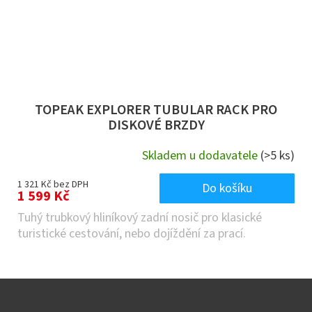
TOPEAK EXPLORER TUBULAR RACK PRO
DISKOVÉ BRZDY
Skladem u dodavatele
(>5 ks)
1 321 Kč bez DPH
Do košíku
1 599 Kč
Tuhý trubkový hliníkový zadní nosič pro klasické
turistické cestování, nebo dojíždění za prací.
Z
á