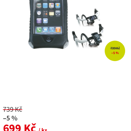
739 Kč
–5 %
739 Kč
–5 %
699 Kč
/ ks