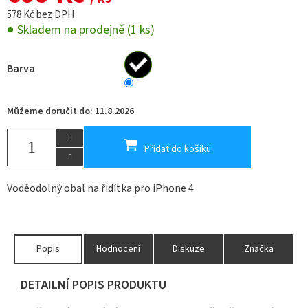
578 Kč bez DPH
Skladem na prodejně
(1 ks)
Barva
Můžeme doručit do:
11.8.2026
Přidat do košíku
Voděodolný obal na řidítka pro iPhone 4
Popis
Hodnocení
Diskuze
Značka
DETAILNÍ POPIS PRODUKTU