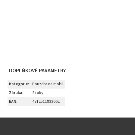
DOPLŇKOVÉ PARAMETRY
Kategorie
:
Pouzdra na mobil
Záruka
:
2 roky
EAN
:
4712511832662
Z
á
p