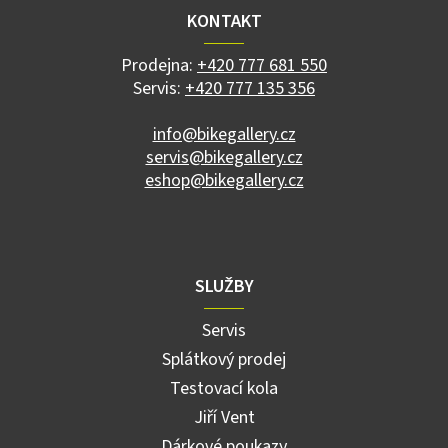
a
KONTAKT
t
í
Prodejna:
+420 777 681 550
Servis:
+420 777 135 356
info@bikegallery.cz
servis@bikegallery.cz
eshop@bikegallery.cz
SLUŽBY
Servis
Splátkový prodej
Testovací kola
Jiří Vent
Dárkové poukazy