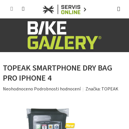
Přejít
na
obsah
TOPEAK SMARTPHONE DRY BAG
PRO IPHONE 4
Průměrné
Značka:
TOPEAK
Neohodnoceno
Podrobnosti hodnocení
hodnocení
produktu
je
0,0
z
5
hvězdiček.