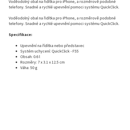
Voděodolný obal na řidítka pro iPhone, a rozměrově podobné
telefony. Snadné a rychlé upevnění pomoci systému QuickClick.
Voděodolný obal na řidítka pro iPhone, a rozměrově podobné
telefony. Snadné a rychlé upevnění pomoci systému QuickClick.
Specifikace:
Upevnění na řídítka nebo představec
Systém uchycení: QuickClick - F55
Obsah: 0.6 l
Rozměry: 7 x 3.1 x 12.5 cm
Váha: 50 g