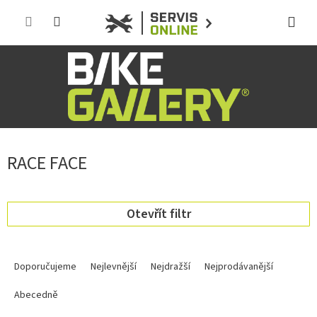
Přejít
na
obsah
RACE FACE
Otevřít filtr
Ř
a
Doporučujeme
Nejlevnější
Nejdražší
Nejprodávanější
z
e
Abecedně
n