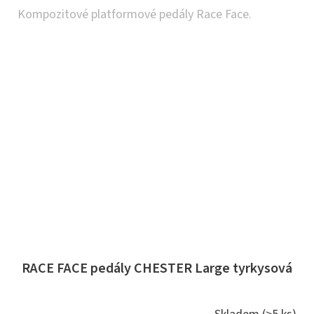
Kompozitové platformové pedály Race Face.
RACE FACE pedály CHESTER Large tyrkysová