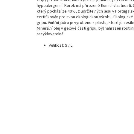
Gripy při své konstrukci využívají jedinečných vlastnost
hypoalergenní. Korek má přirozené tlumicí vlastností. 
který pochází ze 40%, z udržitelných lesu v Portugalsk
certifikován pro svou ekologickou výrobu. Ekologické
gripu. Vnitřní jádro je vyrobeno z plastu, které je zesí
Minerální olej v gelové části gripu, byl nahrazen rostl
recyklovatelná.
Velikost: S / L