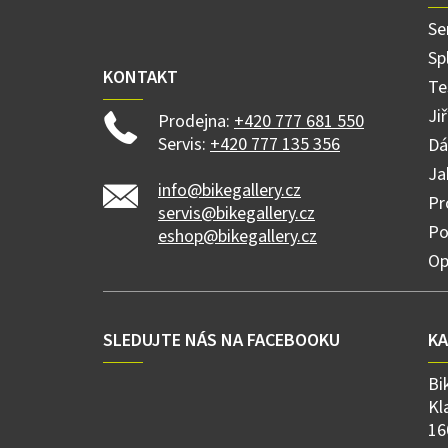
í
Se
Sp
KONTAKT
Te
Ji
Prodejna:
+420 777 681 550
Servis:
+420 777 135 356
Dá
Ja
info@bikegallery.cz
Pr
servis@bikegallery.cz
Po
eshop@bikegallery.cz
Op
SLEDUJTE NÁS NA FACEBOOKU
K
Bi
Kl
16