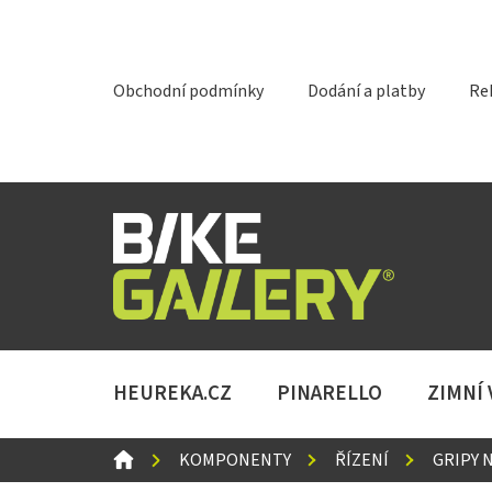
Přejít
na
obsah
Obchodní podmínky
Dodání a platby
Re
HEUREKA.CZ
PINARELLO
ZIMNÍ
DOMŮ
KOMPONENTY
ŘÍZENÍ
GRIPY 