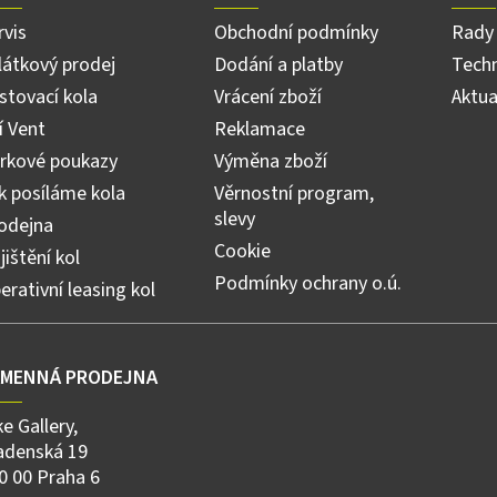
rvis
Obchodní podmínky
Rady 
látkový prodej
Dodání a platby
Techn
stovací kola
Vrácení zboží
Aktua
ří Vent
Reklamace
rkové poukazy
Výměna zboží
k posíláme kola
Věrnostní program,
slevy
odejna
Cookie
jištění kol
Podmínky ochrany o.ú.
erativní leasing kol
AMENNÁ PRODEJNA
ke Gallery,
adenská 19
0 00 Praha 6