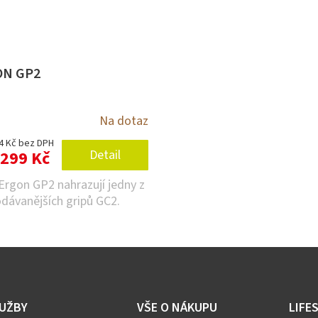
N GP2
Na dotaz
4 Kč bez DPH
299 Kč
Detail
Ergon GP2 nahrazují jedny z
odávanějších gripů GC2.
růžová
šedá
zelená
UŽBY
VŠE O NÁKUPU
LIFE