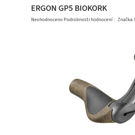
ERGON GP5 BIOKORK
Průměrné
Značka:
Neohodnoceno
Podrobnosti hodnocení
hodnocení
produktu
je
0,0
z
5
hvězdiček.