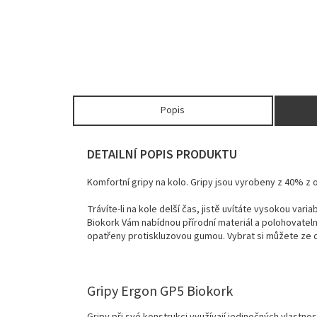
Popis
DETAILNÍ POPIS PRODUKTU
Komfortní gripy na kolo. Gripy jsou vyrobeny z 40% z 
Trávíte-li na kole delší čas, jistě uvítáte vysokou vari
Biokork Vám nabídnou přírodní materiál a polohovateln
opatřeny protiskluzovou gumou. Vybrat si můžete ze d
Gripy Ergon GP5 Biokork