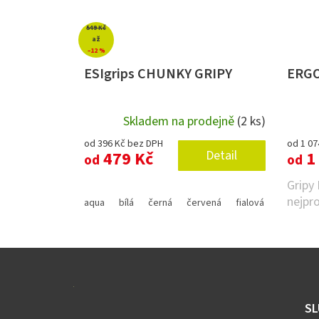
549 Kč
až
–12 %
ESIgrips CHUNKY GRIPY
ERGO
Skladem na prodejně
(2 ks)
od 396 Kč bez DPH
od 1 07
479 Kč
Detail
1 
od
od
Gripy 
nejpr
aqua
bílá
černá
červená
fialová
oranžová
Z
á
p
a
SL
t