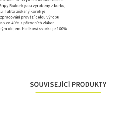
í korku. Gripy jsou antibakteriální a
Gripy Biokork jsou vyrobeny z korku,
u. Takto získaný korek je
 zpracování provází celou výrobu
leno ze 40% z přírodních vláken.
inným olejem. Hliníková svorka je 100%
SOUVISEJÍCÍ PRODUKTY