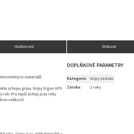
Hodnocení
Diskuze
DOPLŇKOVÉ PARAMETRY
obnovitelných materiálů.
Kategorie
:
Gripy na kolo
Záruka
:
2 roky
abilitu úchopu gripu. Gripy Ergon GP5
ý roh. Pro lepší úchop jsou rohy
vou velikostí.