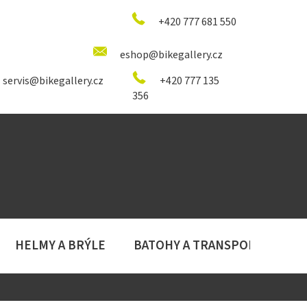
+420 777 681 550
eshop@bikegallery.cz
servis@bikegallery.cz
+420 777 135
356
HELMY A BRÝLE
BATOHY A TRANSPORT
D