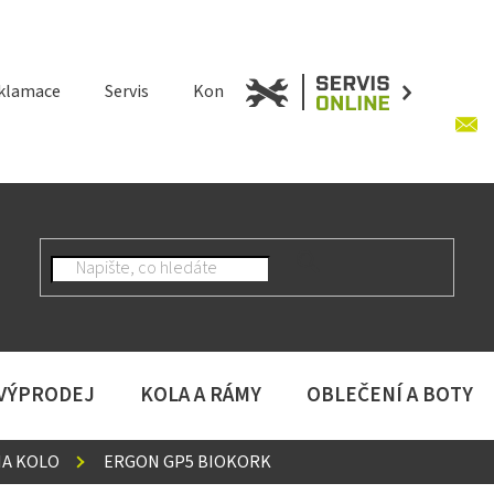
klamace
Servis
Kontakt
 VÝPRODEJ
KOLA A RÁMY
OBLEČENÍ A BOTY
NA KOLO
ERGON GP5 BIOKORK