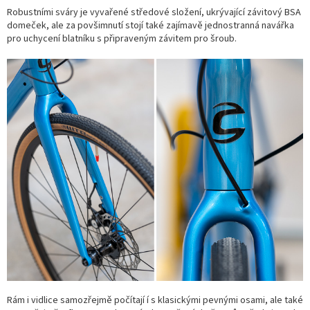
Robustními sváry je vyvařené středové složení, ukrývající závitový BSA
domeček, ale za povšimnutí stojí také zajímavě jednostranná navářka
pro uchycení blatníku s připraveným závitem pro šroub.
Rám i vidlice samozřejmě počítají í s klasickými pevnými osami, ale také