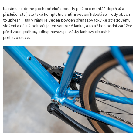
Na rámu najdeme pochopitelně spousty pinů pro montáž doplňků a
příslušenství, ale také kompletně vnitřní vedení kabeláže. Tedy abych
to upřesnil, tak v rámu je veden bovden přehazovačky ke středovému
složení a dál už pokračuje jen samotné lanko, a to až ke spodní zarážce
před zadní patkou, odkup navazuje krátký lankový oblouk k
přehazovačce.