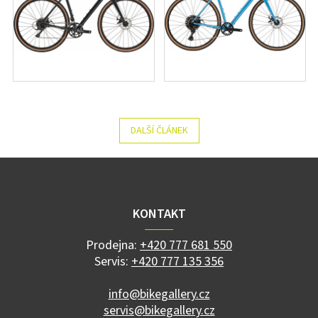
DALŠÍ ČLÁNEK
Z
á
p
a
KONTAKT
t
í
Prodejna:
+420 777 681 550
Servis:
+420 777 135 356
info@bikegallery.cz
servis@bikegallery.cz