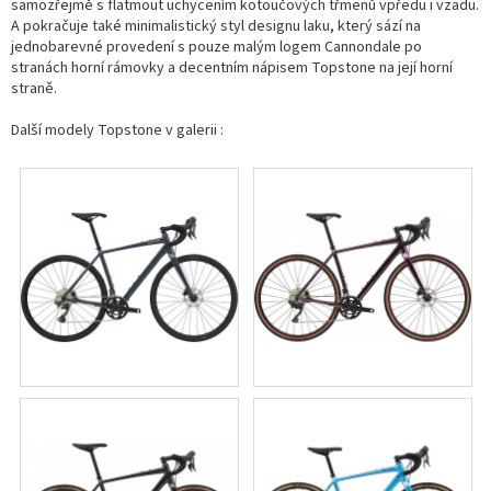
samozřejmě s flatmout uchycením kotoučových třmenů vpředu i vzadu.
A pokračuje také minimalistický styl designu laku, který sází na
jednobarevné provedení s pouze malým logem Cannondale po
stranách horní rámovky a decentním nápisem Topstone na její horní
straně.
Další modely Topstone v galerii :