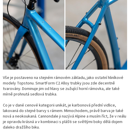
Vše je postaveno na stejném rámovém základu, jako ostatní hliníkové
modely Topstonu. SmartForm C2 Alloy trubky jsou zde decentně
tvarovány. Dominuje jim od hlavy se zužující horní rámovka, ale také
mírně prohnutá sedlová trubka.
Co je v dané cenové kategorii unikát, je karbonová přední vidlice,
lakovaná do stejné barvy s rámem. Mimochodem, právě barva je také
nová a neokoukaná. Cannondale ji nazývá Alpine a musím říct, že v reálu
je opravdu krásná a v kombinaci s plášti se světlými boky dělá dojem
daleko dražšího biku.