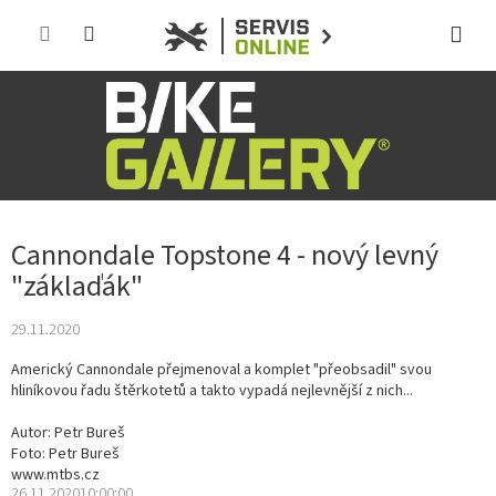
Přejít
na
obsah
Cannondale Topstone 4 - nový levný
"záklaďák"
29.11.2020
Americký Cannondale přejmenoval a komplet "přeobsadil" svou
hliníkovou řadu štěrkotetů a takto vypadá nejlevnější z nich...
Autor:
Petr Bureš
Foto:
Petr Bureš
www.mtbs.cz
26.11.2020
10:00:00