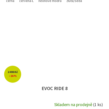
černá
červená-L
neonově modrá
žlutá/šedá
2 490 Kč
–16 %
EVOC RIDE 8
Skladem na prodejně
(1 ks)