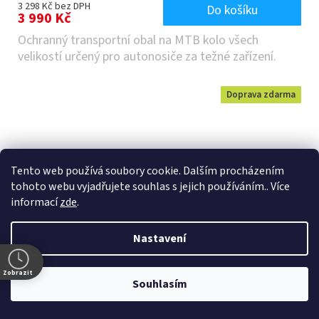
3 298 Kč bez DPH
Do košíku
3 990 Kč
Ochranný transportní obal na MTB kolo všech
velikostí určený pro autonosiče za težné zařízení.
Doprava zdarma
Tento web používá soubory cookie. Dalším procházením
tohoto webu vyjadřujete souhlas s jejich používáním.. Více
informací
zde
.
Nastavení
5 790 Kč
Zobrazit
–14 %
Souhlasím
5.-7.8. je naše prodejna zavřená.
EVOC FR TOUR 30L