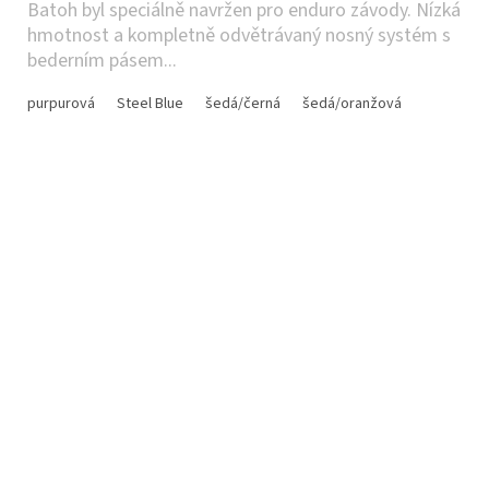
Batoh byl speciálně navržen pro enduro závody. Nízká
hmotnost a kompletně odvětrávaný nosný systém s
bederním pásem...
purpurová
Steel Blue
šedá/černá
šedá/oranžová