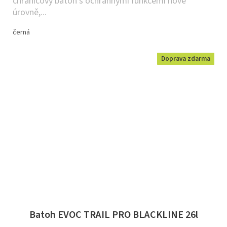
chráničový batoh s ochrannými funkcemi nové
úrovně,...
černá
Doprava zdarma
Batoh EVOC TRAIL PRO BLACKLINE 26l