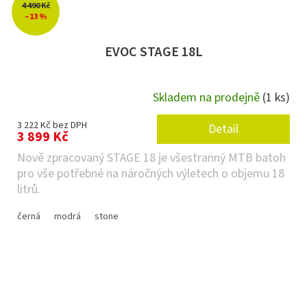
4 490 Kč
–13 %
EVOC STAGE 18L
Skladem na prodejně
(1 ks)
3 222 Kč bez DPH
Detail
3 899 Kč
Nově zpracovaný STAGE 18 je všestranný MTB batoh
pro vše potřebné na náročných výletech o objemu 18
litrů.
černá
modrá
stone