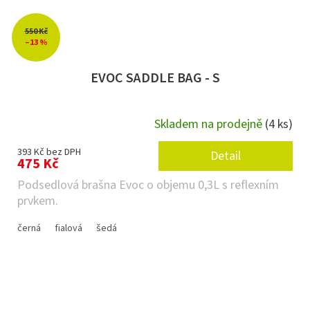
550 Kč
–13 %
EVOC SADDLE BAG - S
Skladem na prodejně
(4 ks)
393 Kč bez DPH
Detail
475 Kč
Podsedlová brašna Evoc o objemu 0,3L s reflexním
prvkem.
černá
fialová
šedá