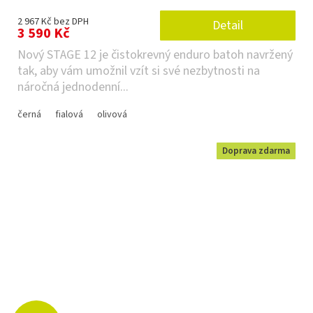
2 967 Kč bez DPH
Detail
3 590 Kč
Nový STAGE 12 je čistokrevný enduro batoh navržený
tak, aby vám umožnil vzít si své nezbytnosti na
náročná jednodenní...
černá
fialová
olivová
Doprava zdarma