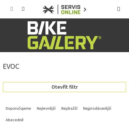
Přejít
na
obsah
EVOC
Otevřít filtr
Ř
a
Doporučujeme
Nejlevnější
Nejdražší
Nejprodávanější
z
e
Abecedně
n