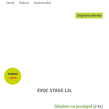
černá
fialová
šedomodrá
Doprava zdarma
4 090 Kč
–12 %
EVOC STAGE 12L
Skladem na prodejně
(2 ks)