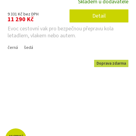
Skladem u dodavatele
Průměrné
hodnocení
produktu
9 331 Kč bez DPH
Detail
je
11 290 Kč
4,7
Evoc cestovní vak pro bezpečnou přepravu kola
z 5
hvězdiček.
letadlem, vlakem nebo autem.
černá
šedá
Doprava zdarma