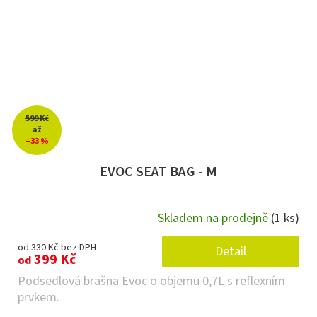
599 Kč
až
–33 %
EVOC SEAT BAG - M
Skladem na prodejně
(1 ks)
od 330 Kč bez DPH
Detail
399 Kč
od
Podsedlová brašna Evoc o objemu 0,7L s reflexním
prvkem.