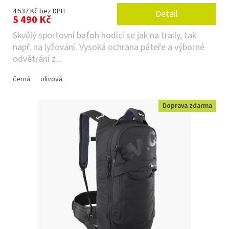
4 537 Kč bez DPH
Detail
5 490 Kč
Skvělý sportovní baťoh hodící se jak na traily, tak
např. na lyžování. Vysoká ochrana páteře a výborné
odvětrání z...
černá
olivová
Doprava zdarma