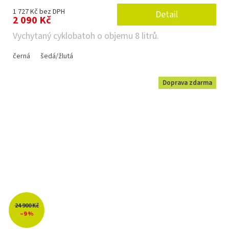
1 727 Kč bez DPH
Detail
2 090 Kč
Vychytaný cyklobatoh o objemu 8 litrů.
černá
šedá/žlutá
Doprava zdarma
24 900 Kč
–9 %