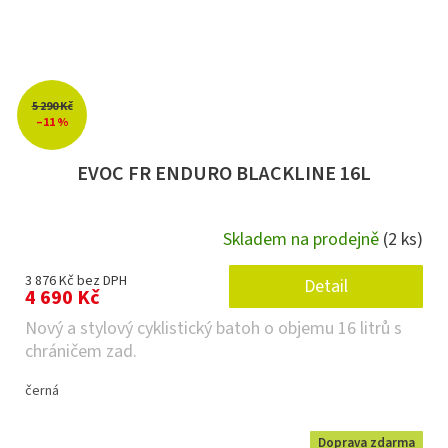
5 290 Kč
–11 %
EVOC FR ENDURO BLACKLINE 16L
Skladem na prodejně
(2 ks)
3 876 Kč bez DPH
Detail
4 690 Kč
Nový a stylový cyklistický batoh o objemu 16 litrů s
chráničem zad.
černá
Doprava zdarma