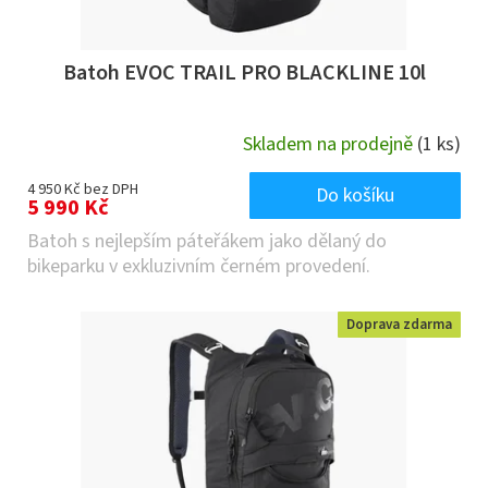
Batoh EVOC TRAIL PRO BLACKLINE 10l
Skladem na prodejně
(1 ks)
4 950 Kč bez DPH
Do košíku
5 990 Kč
Batoh s nejlepším páteřákem jako dělaný do
bikeparku v exkluzivním černém provedení.
Doprava zdarma