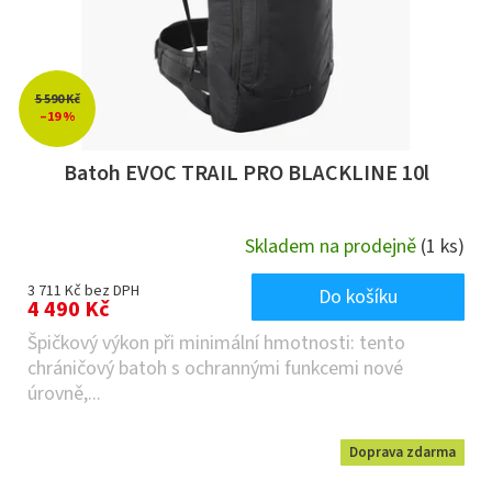
5 590 Kč
–19 %
Batoh EVOC TRAIL PRO BLACKLINE 10l
Skladem na prodejně
(1 ks)
3 711 Kč bez DPH
Do košíku
4 490 Kč
Špičkový výkon při minimální hmotnosti: tento
chráničový batoh s ochrannými funkcemi nové
úrovně,...
Doprava zdarma