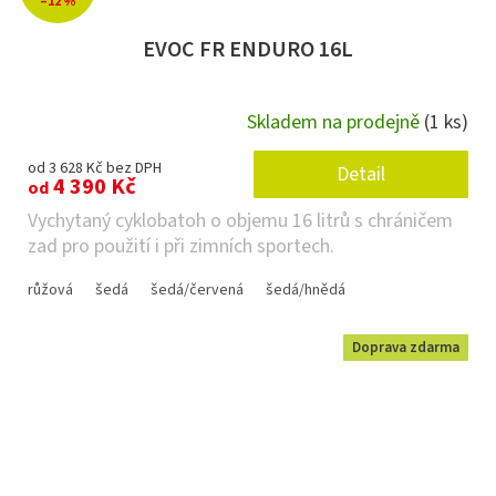
–12 %
EVOC FR ENDURO 16L
Skladem na prodejně
(1 ks)
od 3 628 Kč bez DPH
Detail
4 390 Kč
od
Vychytaný cyklobatoh o objemu 16 litrů s chráničem
zad pro použití i při zimních sportech.
růžová
šedá
šedá/červená
šedá/hnědá
Doprava zdarma