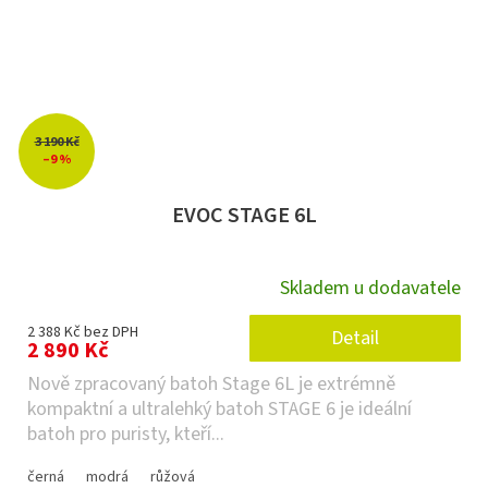
3 190 Kč
–9 %
EVOC STAGE 6L
Skladem u dodavatele
2 388 Kč bez DPH
Detail
2 890 Kč
Nově zpracovaný batoh Stage 6L je extrémně
kompaktní a ultralehký batoh STAGE 6 je ideální
batoh pro puristy, kteří...
černá
modrá
růžová