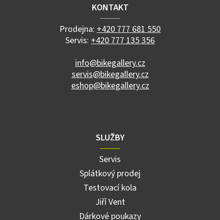
a
KONTAKT
t
í
Prodejna:
+420 777 681 550
Servis:
+420 777 135 356
info@bikegallery.cz
servis@bikegallery.cz
eshop@bikegallery.cz
SLUŽBY
Servis
Splátkový prodej
Testovací kola
Jiří Vent
Dárkové poukazy