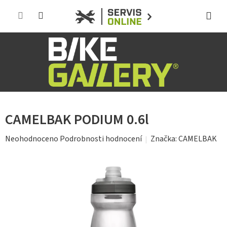
Přejít
na
obsah
CAMELBAK PODIUM 0.6l
Průměrné
Značka:
CAMELBAK
Neohodnoceno
Podrobnosti hodnocení
hodnocení
produktu
je
0,0
z
5
hvězdiček.