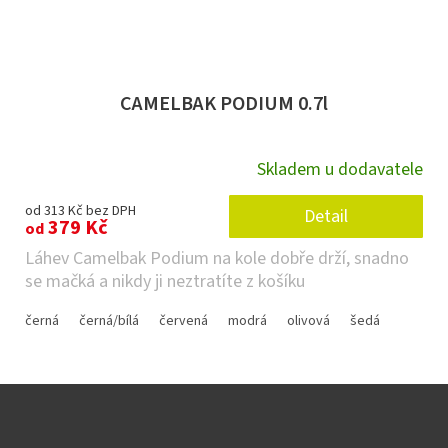
CAMELBAK PODIUM 0.7l
Skladem u dodavatele
od 313 Kč bez DPH
Detail
379 Kč
od
Láhev Camelbak Podium na kole dobře drží, snadno
se mačká a nikdy ji neztratíte z košíku
černá
černá/bílá
červená
modrá
olivová
šedá
Z
á
p