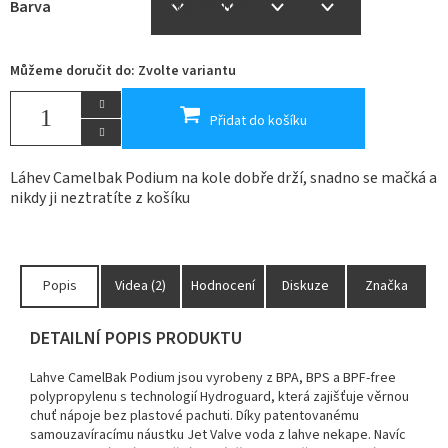
Barva
Můžeme doručit do:
Zvolte variantu
Přidat do košíku
Láhev Camelbak Podium na kole dobře drží, snadno se mačká a
nikdy ji neztratíte z košíku
Popis
Videa (2)
Hodnocení
Diskuze
Značka
DETAILNÍ POPIS PRODUKTU
Lahve CamelBak Podium jsou vyrobeny z BPA, BPS a BPF-free
polypropylenu s technologií Hydroguard, která zajišťuje věrnou
chuť nápoje bez plastové pachuti. Díky patentovanému
samouzavíracímu náustku Jet Valve voda z lahve nekape. Navíc