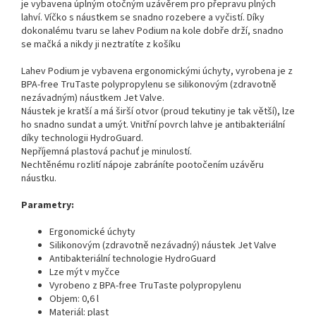
je vybavena úplným otočným uzávěrem pro přepravu plných
lahví. Víčko s náustkem se snadno rozebere a vyčistí. Díky
dokonalému tvaru se lahev Podium na kole dobře drží, snadno
se mačká a nikdy ji neztratíte z košíku
Lahev Podium je vybavena ergonomickými úchyty, vyrobena je z
BPA-free TruTaste polypropylenu se silikonovým (zdravotně
nezávadným) náustkem Jet Valve.
Náustek je kratší a má širší otvor (proud tekutiny je tak větší), lze
ho snadno sundat a umýt. Vnitřní povrch lahve je antibakteriální
díky technologii HydroGuard.
Nepříjemná plastová pachuť je minulostí.
Nechtěnému rozlití nápoje zabráníte pootočením uzávěru
náustku.
Parametry:
Ergonomické úchyty
Silikonovým (zdravotně nezávadný) náustek Jet Valve
Antibakteriální technologie HydroGuard
Lze mýt v myčce
Vyrobeno z BPA-free TruTaste polypropylenu
Objem: 0,6 l
Materiál: plast