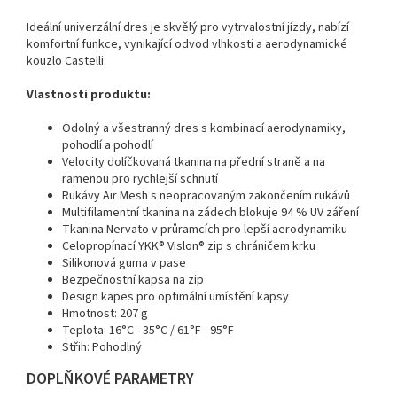
Ideální univerzální dres je skvělý pro vytrvalostní jízdy, nabízí
komfortní funkce, vynikající odvod vlhkosti a aerodynamické
kouzlo Castelli.
Vlastnosti produktu:
Odolný a všestranný dres s kombinací aerodynamiky,
pohodlí a pohodlí
Velocity dolíčkovaná tkanina na přední straně a na
ramenou pro rychlejší schnutí
Rukávy Air Mesh s neopracovaným zakončením rukávů
Multifilamentní tkanina na zádech blokuje 94 % UV záření
Tkanina Nervato v průramcích pro lepší aerodynamiku
Celopropínací YKK® Vislon® zip s chráničem krku
Silikonová guma v pase
Bezpečnostní kapsa na zip
Design kapes pro optimální umístění kapsy
Hmotnost: 207 g
Teplota: 16°C - 35°C / 61°F - 95°F
Střih: Pohodlný
DOPLŇKOVÉ PARAMETRY