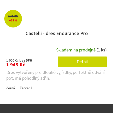
2 990 Kč
–35 %
Castelli - dres Endurance Pro
Skladem na prodejně
(1 ks)
1 606 Kč bez DPH
Detail
1 943 Kč
Dres vytvořený pro dlouhé vyjíždky, perfektně odvání
pot, má pohodlný střih.
černá
červená
Z
á