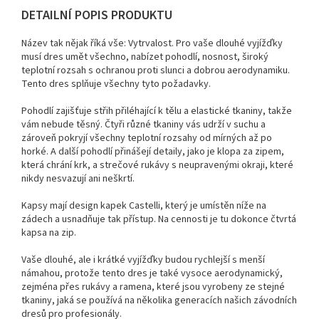
DETAILNÍ POPIS PRODUKTU
Název tak nějak říká vše: Vytrvalost. Pro vaše dlouhé vyjížďky
musí dres umět všechno, nabízet pohodlí, nosnost, široký
teplotní rozsah s ochranou proti slunci a dobrou aerodynamiku.
Tento dres splňuje všechny tyto požadavky.
Pohodlí zajišťuje střih přiléhající k tělu a elastické tkaniny, takže
vám nebude těsný. Čtyři různé tkaniny vás udrží v suchu a
zároveň pokryjí všechny teplotní rozsahy od mírných až po
horké. A další pohodlí přinášejí detaily, jako je klopa za zipem,
která chrání krk, a strečové rukávy s neupravenými okraji, které
nikdy nesvazují ani neškrtí.
Kapsy mají design kapek Castelli, který je umístěn níže na
zádech a usnadňuje tak přístup. Na cennosti je tu dokonce čtvrtá
kapsa na zip.
Vaše dlouhé, ale i krátké vyjížďky budou rychlejší s menší
námahou, protože tento dres je také vysoce aerodynamický,
zejména přes rukávy a ramena, které jsou vyrobeny ze stejné
tkaniny, jaká se používá na několika generacích našich závodních
dresů pro profesionály.