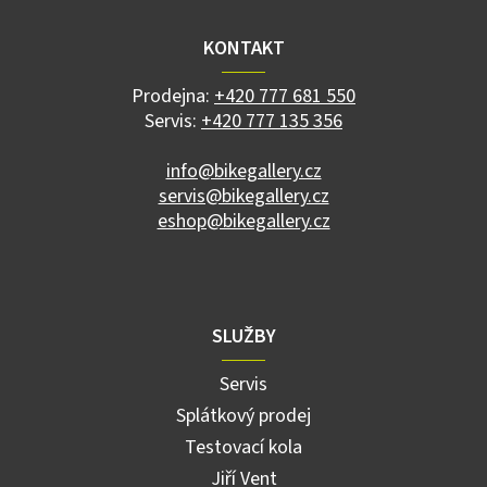
p
a
KONTAKT
t
í
Prodejna:
+420 777 681 550
Servis:
+420 777 135 356
info@bikegallery.cz
servis@bikegallery.cz
eshop@bikegallery.cz
SLUŽBY
Servis
Splátkový prodej
Testovací kola
Jiří Vent