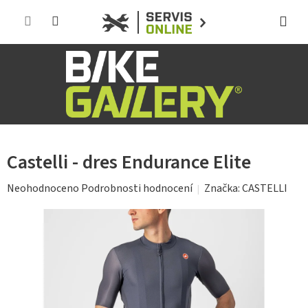
Přejít
na
obsah
Castelli - dres Endurance Elite
Průměrné
Značka:
CASTELLI
Neohodnoceno
Podrobnosti hodnocení
hodnocení
produktu
je
0,0
z
5
hvězdiček.