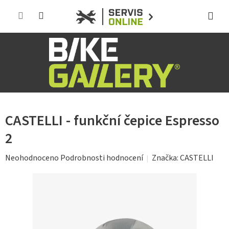
Přejít
na
obsah
CASTELLI - funkční čepice Espresso
2
Průměrné
Značka:
CASTELLI
Neohodnoceno
Podrobnosti hodnocení
hodnocení
produktu
je
0,0
z
5
hvězdiček.