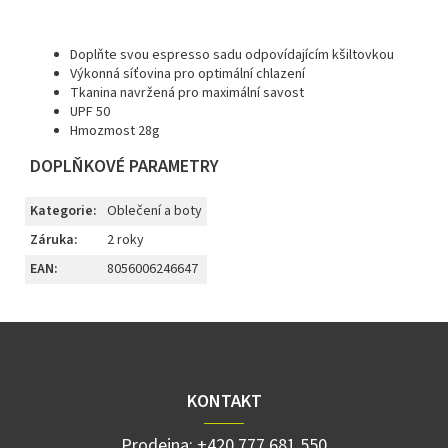
Doplňte svou espresso sadu odpovídajícím kšiltovkou
Výkonná síťovina pro optimální chlazení
Tkanina navržená pro maximální savost
UPF 50
Hmozmost 28g
DOPLŇKOVÉ PARAMETRY
Kategorie
:
Oblečení a boty
Záruka
:
2 roky
EAN
:
8056006246647
Z
á
p
a
KONTAKT
t
í
Prodejna:
+420 777 681 550