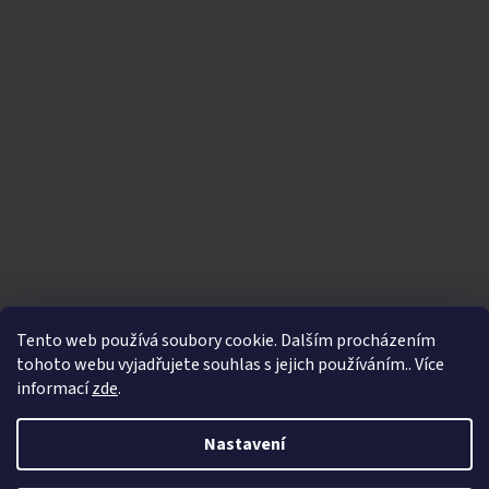
Tento web používá soubory cookie. Dalším procházením
tohoto webu vyjadřujete souhlas s jejich používáním.. Více
informací
zde
.
Vytvořil Shoptet
|
Nakódoval eshopGuru
Nastavení
Copyright 2026
Bikegallery.cz
. Všechna práva