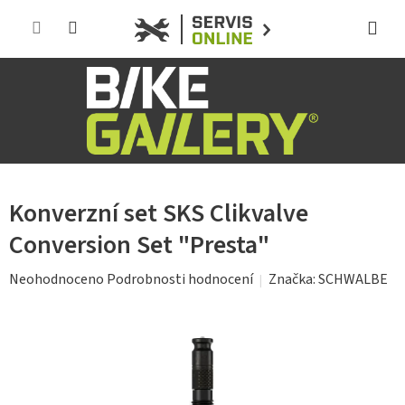
Přejít
na
obsah
Konverzní set SKS Clikvalve
Conversion Set "Presta"
Průměrné
Značka:
SCHWALBE
Neohodnoceno
Podrobnosti hodnocení
hodnocení
produktu
je
0,0
z
5
hvězdiček.