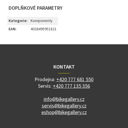
DOPLŇKOVÉ PARAMETRY
Kategorie
:
Komponenty
EAN
:
4026495951821
Z
á
p
a
KONTAKT
t
í
Prodejna:
+420 777 681 550
Servis:
+420 777 135 356
info@bikegallery.cz
servis@bikegallery.cz
eshop@bikegallery.cz