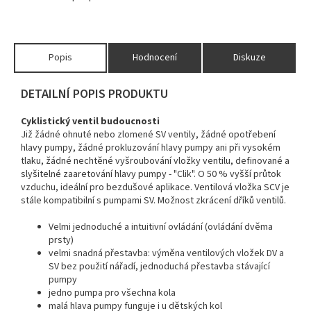
Popis
Hodnocení
Diskuze
DETAILNÍ POPIS PRODUKTU
Cyklistický ventil budoucnosti
Již žádné ohnuté nebo zlomené SV ventily, žádné opotřebení
hlavy pumpy, žádné prokluzování hlavy pumpy ani při vysokém
tlaku, žádné nechtěné vyšroubování vložky ventilu, definované a
slyšitelné zaaretování hlavy pumpy - "Clik". O 50 % vyšší průtok
vzduchu, ideální pro bezdušové aplikace. Ventilová vložka SCV je
stále kompatibilní s pumpami SV. Možnost zkrácení dříků ventilů.
Velmi jednoduché a intuitivní ovládání (ovládání dvěma
prsty)
velmi snadná přestavba: výměna ventilových vložek DV a
SV bez použití nářadí, jednoduchá přestavba stávající
pumpy
jedno pumpa pro všechna kola
malá hlava pumpy funguje i u dětských kol