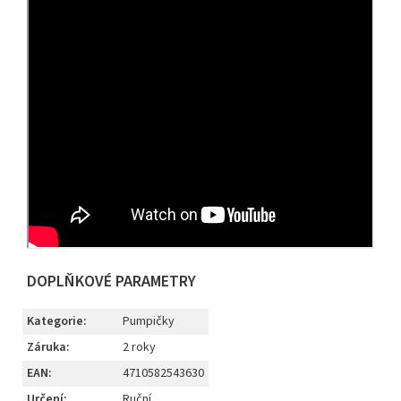
DOPLŇKOVÉ PARAMETRY
Kategorie
:
Pumpičky
Záruka
:
2 roky
EAN
:
4710582543630
Určení
:
Ruční