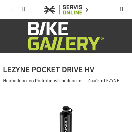
Přejít
na
obsah
LEZYNE POCKET DRIVE HV
Průměrné
Značka:
LEZYNE
Neohodnoceno
Podrobnosti hodnocení
hodnocení
produktu
je
0,0
z
5
hvězdiček.