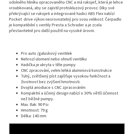
odolného hliníku opracovaného CNC a má rukojeť, která je lehce
vroubkovaná, aby se zajistil protiskluzový provoz.
Díky své
překrývající se rukojeti a integrované hadici ABS Flex nabízí
Pocket drive výkon nesrovnatelný pro svou velikost.
Čerpadlo
je kompatibilní s ventily Presta a Schrader a je zcela
přestavitelné pro další použití na vysoké úrovni.
Pro auto /galuskový ventilek
Nehrozí ulomení nebo ohnutí ventilku
Hadička je ukryta v těle pumpy
CNC zpracování, velmi lehká aluminiová konstrukce
Tuhý, zvětšený píst zajišťuje vysokou funkčnost a
životnost bez zvýšení hmotnosti.
Dvojitá anodiace s CNC zpracováním
Kompaktní a účinný design nabízí o 30% větší účinnost
než běžné pumpy.
Max. tlak: 90 Psi
Hmotnost: 79 g
Délka: 140 mm