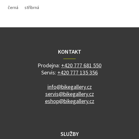
černá
stříbrná
Z
á
p
a
KONTAKT
t
í
Prodejna:
+420 777 681 550
Servis:
+420 777 135 356
info@bikegallery.cz
servis@bikegallery.cz
eshop@bikegallery.cz
SLUŽBY