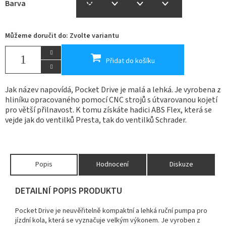
Barva
Můžeme doručit do:
Zvolte variantu
Přidat do košíku
Jak název napovídá, Pocket Drive je malá a lehká. Je vyrobena z
hliníku opracovaného pomocí CNC strojů s útvarovanou kojetí
pro větší přilnavost. K tomu získáte hadici ABS Flex, která se
vejde jak do ventilků Presta, tak do ventilků Schrader.
Popis
Hodnocení
Diskuze
DETAILNÍ POPIS PRODUKTU
Pocket Drive je neuvěřitelně kompaktní a lehká ruční pumpa pro
jízdní kola, která se vyznačuje velkým výkonem.
Je vyroben z