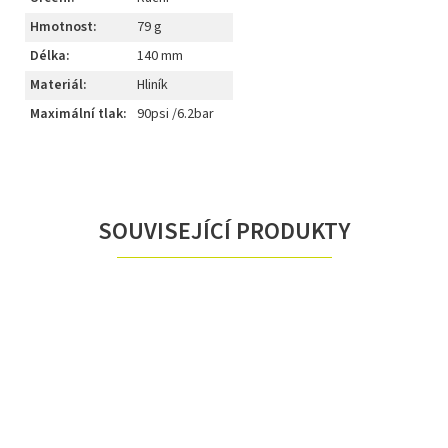
Hmotnost
:
79 g
Délka
:
140 mm
Materiál
:
Hliník
Maximální tlak
:
90psi /6.2bar
SOUVISEJÍCÍ PRODUKTY