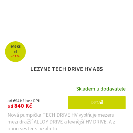
949 Kč
až
–11 %
LEZYNE TECH DRIVE HV ABS
Skladem u dodavatele
od 694 Kč bez DPH
Detail
840 Kč
od
Nová pumpička TECH DRIVE HV vyplňuje mezeru
mezi dražší ALLOY DRIVE a levnější HV DRIVE. A z
obou sester si vzala to...