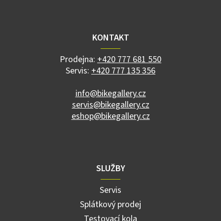
Z
á
p
a
KONTAKT
t
í
Prodejna:
+420 777 681 550
Servis:
+420 777 135 356
info@bikegallery.cz
servis@bikegallery.cz
eshop@bikegallery.cz
SLUŽBY
Servis
Splátkový prodej
Testovací kola