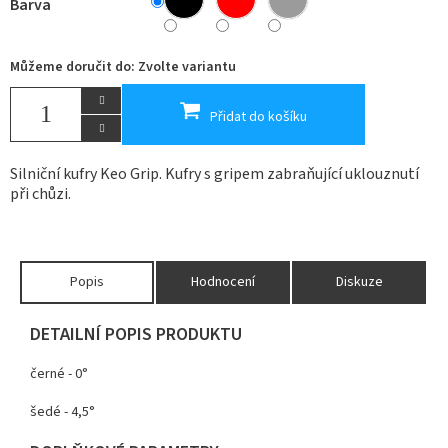
Barva
Můžeme doručit do:
Zvolte variantu
Přidat do košíku
Silniční kufry Keo Grip. Kufry s gripem zabraňující uklouznutí
při chůzi.
Popis
Hodnocení
Diskuze
DETAILNÍ POPIS PRODUKTU
černé - 0°
šedé - 4,5°