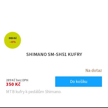
365 Kč
–4 %
SHIMANO SM-SH51 KUFRY
Na dotaz
289 Kč bez DPH
Do košíku
350 Kč
MTB kufry k pedálům Shimano.