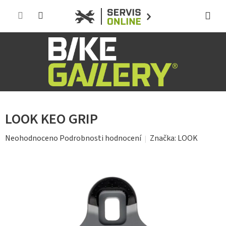
Přejít
na
obsah
LOOK KEO GRIP
Průměrné
Značka:
LOOK
Neohodnoceno
Podrobnosti hodnocení
hodnocení
produktu
je
0,0
z
5
hvězdiček.