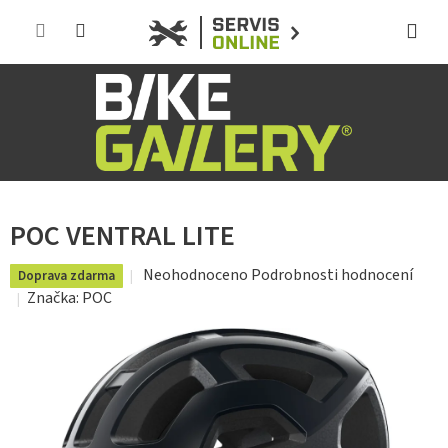
Přejít
na
obsah
POC VENTRAL LITE
Průměrné
Neohodnoceno
Podrobnosti hodnocení
Doprava zdarma
hodnocení
Značka:
POC
produktu
je
0,0
z
5
hvězdiček.