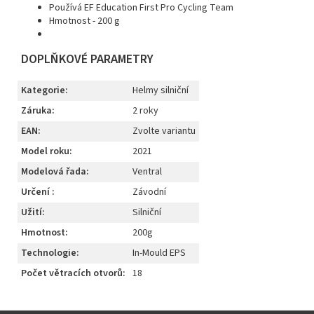
Používá EF Education First Pro Cycling Team
Hmotnost - 200 g
DOPLŇKOVÉ PARAMETRY
Kategorie
:
Helmy silniční
Záruka
:
2 roky
EAN
:
Zvolte variantu
Model roku
:
2021
Modelová řada
:
Ventral
Určení
:
Závodní
Užití
:
Silniční
Hmotnost
:
200g
Technologie
:
In-Mould EPS
Počet větracích otvorů
:
18