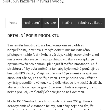
přístupu v každé fázi návrhu a výroby.
Popis
Hodnocení
Diskuze
Značka
Tabulka velikostí
DETAILNÍ POPIS PRODUKTU
S minimální hmotností, ale bez kompromisů v oblasti
bezpečnosti, je Ventral Lite výsledkem minimalistického
přístupu v každé fázi návrhu a výroby.
Každý aspekt helmy, od
nastavovacího systému a popruhů po vložku a skořápku, je
optimalizován pro ochranu při nejnižší možné hmotnosti.
Celá
struktura přilby byla změněna tak, aby bylo možné použít jinou
hustotu EPS vložky.
Vnější skořepina PC je zmenšena zpět na
absolutní základ, což snižuje váhu.
Toto je přilba pro každého
cyklisty posedlého váhou, který dělá vše, co je v lidských silách,
aby si oholil co nejvíce gramů ze svého kola a soupravy.
Je to
helma pro lidi, kteří chtějí cítit nic jiného než ochranu.
Model POC Ventral Lite s hmotností nižší než 200 g. Skvělé
aerodynamické vlastnosti helmy jsou dány zejména tím, že