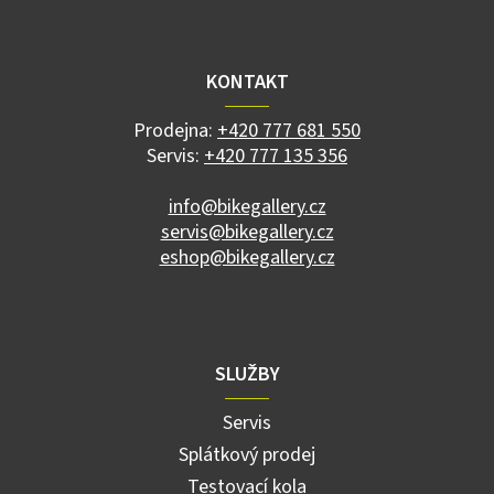
Z
á
p
a
KONTAKT
t
í
Prodejna:
+420 777 681 550
Servis:
+420 777 135 356
info@bikegallery.cz
servis@bikegallery.cz
eshop@bikegallery.cz
SLUŽBY
Servis
Splátkový prodej
Testovací kola