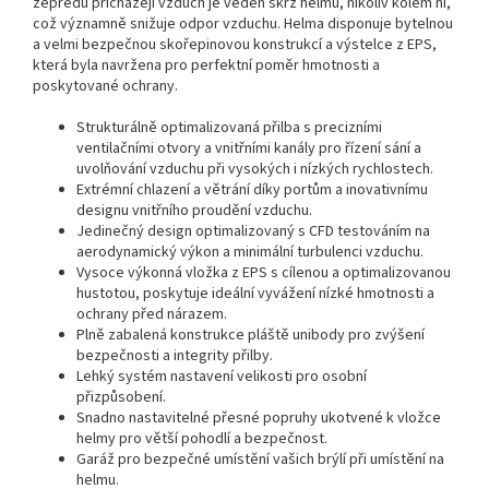
zepředu přicházejí vzduch je veden skrz helmu, nikoliv kolem ní,
což významně snižuje odpor vzduchu. Helma disponuje bytelnou
a velmi bezpečnou skořepinovou konstrukcí a výstelce z EPS,
která byla navržena pro perfektní poměr hmotnosti a
poskytované ochrany.
Strukturálně optimalizovaná přilba s precizními
ventilačními otvory a vnitřními kanály pro řízení sání a
uvolňování vzduchu při vysokých i nízkých rychlostech.
Extrémní chlazení a větrání díky portům a inovativnímu
designu vnitřního proudění vzduchu.
Jedinečný design optimalizovaný s CFD testováním na
aerodynamický výkon a minimální turbulenci vzduchu.
Vysoce výkonná vložka z EPS s cílenou a optimalizovanou
hustotou, poskytuje ideální vyvážení nízké hmotnosti a
ochrany před nárazem.
Plně zabalená konstrukce pláště unibody pro zvýšení
bezpečnosti a integrity přilby.
Lehký systém nastavení velikosti pro osobní
přizpůsobení.
Snadno nastavitelné přesné popruhy ukotvené k vložce
helmy pro větší pohodlí a bezpečnost.
Garáž pro bezpečné umístění vašich brýlí při umístění na
helmu.