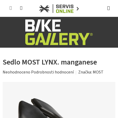
Přejít
na
obsah
Sedlo MOST LYNX. manganese
Průměrné
Značka:
MOST
Neohodnoceno
Podrobnosti hodnocení
hodnocení
produktu
je
0,0
z
5
hvězdiček.