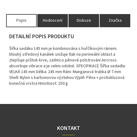
Popis
Hodnocení
Diskuze
Značka
DETAILNÍ POPIS PRODUKTU
Šířka sedáku 145 mm je kombinována s hořčíkovým rámem.
Dlouhý středový kanálek snižuje tlak na perineální oblast a
zlepšuje průtok krve, zatímco pěnové polstrování Aircross
absorbuje vibrace a je velmi odolné.
SPECIFIKACE
Šířka sedadla:
VELKÁ 145 mm
Délka:
245 mm
Rám:
Manganová trubka Ø 7 mm
Shell:
Nylon s karbonovou výztuhou
Výplň:
Pěna + protiskluzová
konečná vrstva
Hmotnost:
250 g
Z
á
p
a
KONTAKT
t