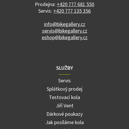
í
Prodejna:
+420 777 681 550
Servis:
+420 777 135 356
info@bikegallery.cz
servis@bikegallery.cz
eshop@bikegallery.cz
SLUŽBY
Servis
Splátkový prodej
Testovací kola
Jiří Vent
Dárkové poukazy
Jak posíláme kola