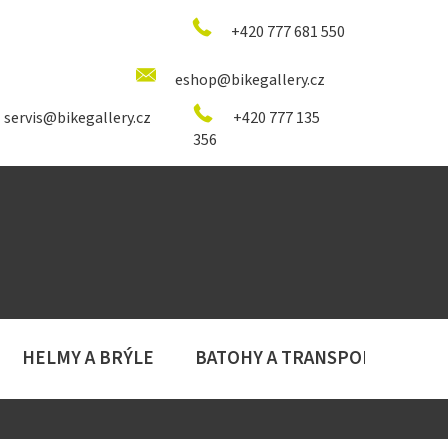
+420 777 681 550
eshop@bikegallery.cz
servis@bikegallery.cz
+420 777 135
356
HELMY A BRÝLE
BATOHY A TRANSPORT
D