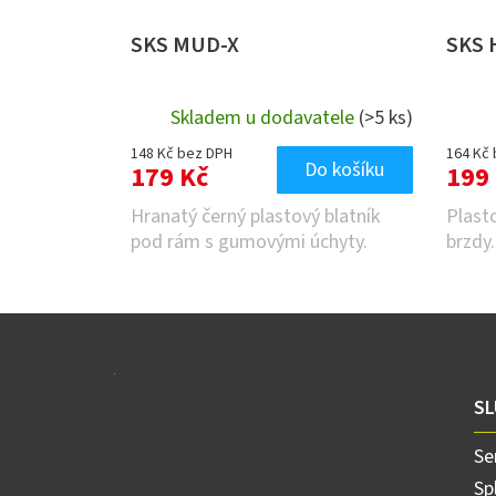
SKS MUD-X
SKS 
Skladem u dodavatele
(>5 ks)
148 Kč bez DPH
164 Kč
Do košíku
179 Kč
199
Hranatý černý plastový blatník
Plasto
pod rám s gumovými úchyty.
brzdy.
Z
á
p
a
SL
t
í
Se
Sp