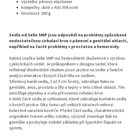
výstelka: pěnový elastomer
kolejničky: duté z AISI 304 oceli
hmotnost: 260 g
Sedla od Selle SMP jsou odpovědí na problémy způsobené
nedostatečnou cirkulací krve v pánevní a genitální oblasti,
například na časté problémy s prostatou a hemeroidy.
Italská značka Selle SMP má šedesátileté zkušenosti s výrobou
cyklistických sedel. Je průkopníkem v designu sedel, která
reflektují dlouhodobé studium pozic jezdce na sedle a funkční
analýzu interakce různých částí těla se sedlem.
Středový kanál sedla, 3 až 5 cm široký, zabraňuje tlaku na
genitálie, anus, prostatu a žíly a tepny v této citlivé oblasti. Tím
umožňuje plynulou a zcela přirozenou cirkulaci krve.
V dolní části sedla je vyhloubení, které zabraňuje kontaktu sedla
s kostrčí jezdce. Díky tomu i při velkých nárazech nehrozí
bolestivé naražení kostrče. Přední část sedla, charakteristická
originálním tvarem orlího zobáku, výrazně zmenšuje tlak na
genitálie a poskytuje stabilní základnu při typickém šlapání ve
sprintu.