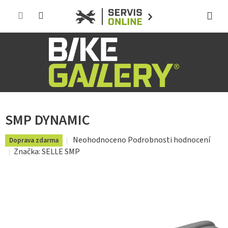
Přejít
na
obsah
SMP DYNAMIC
Průměrné
Neohodnoceno
Podrobnosti hodnocení
Doprava zdarma
hodnocení
Značka:
SELLE SMP
produktu
je
0,0
z
5
hvězdiček.