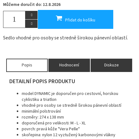
Můžeme doručit do:
12.8.2026
Přidat do košíku
Sedlo vhodné pro osoby se stredně širokou pánevní oblastí.
Popis
Hodnocení
Diskuze
DETAILNÍ POPIS PRODUKTU
model DYNAMIC je doporučen pro cestovní, horskou
cyklistiku a triatlon
vhodné pro osoby se stredně širokou pánevní oblastí
minimální polstrování
rozměry: 274 x 138 mm
doporučená pro velikosti: M - L - XL
povrch: pravá kůže "Vera Pelle"
skořepina: nylon 12 vyztužený karbonovými vlákny