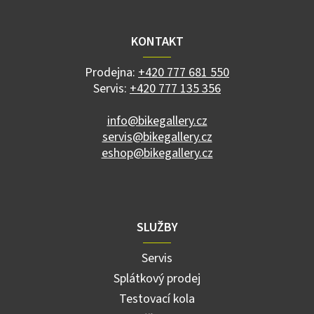
á
p
a
KONTAKT
t
í
Prodejna:
+420 777 681 550
Servis:
+420 777 135 356
info@bikegallery.cz
servis@bikegallery.cz
eshop@bikegallery.cz
SLUŽBY
Servis
Splátkový prodej
Testovací kola