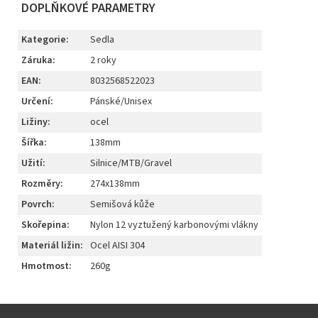
DOPLŇKOVÉ PARAMETRY
Kategorie
:
Sedla
Záruka
:
2 roky
EAN
:
8032568522023
Určení
:
Pánské/Unisex
Ližiny
:
ocel
Šířka
:
138mm
Užití
:
Silnice/MTB/Gravel
Rozměry
:
274x138mm
Povrch
:
Semišová kůže
Skořepina
:
Nylon 12 vyztužený karbonovými vlákny
Materiál ližin
:
Ocel AISI 304
Hmotmost
:
260g
Z