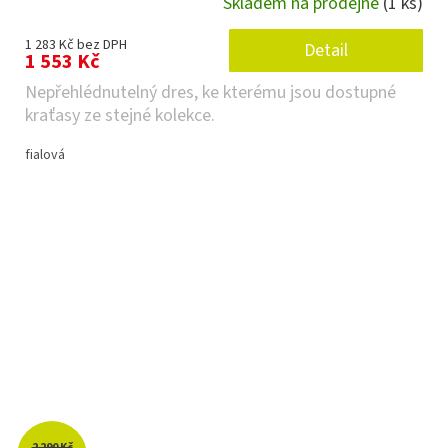
Skladem na prodejně
(1 ks)
1 283 Kč bez DPH
Detail
1 553 Kč
Nepřehlédnutelný dres, ke kterému jsou dostupné
kraťasy ze stejné kolekce.
fialová
2 290 Kč