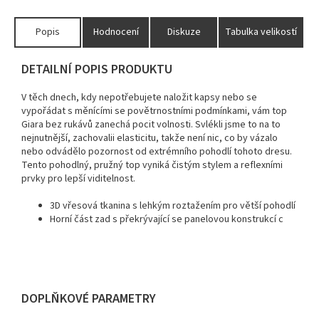
Popis
Hodnocení
Diskuze
Tabulka velikostí
DETAILNÍ POPIS PRODUKTU
V těch dnech, kdy nepotřebujete naložit kapsy nebo se
vypořádat s měnícími se povětrnostními podmínkami, vám top
Giara bez rukávů zanechá pocit volnosti.
Svlékli jsme to na to
nejnutnější, zachovalii elasticitu, takže není nic, co by vázalo
nebo odvádělo pozornost od extrémního pohodlí tohoto dresu.
Tento pohodlný, pružný top vyniká čistým stylem a reflexními
prvky pro lepší viditelnost.
3D vřesová tkanina s lehkým roztažením pro větší pohodlí
Horní část zad s překrývající se panelovou konstrukcí c
DOPLŇKOVÉ PARAMETRY