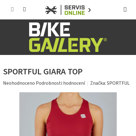
Přejít
na
obsah
SPORTFUL GIARA TOP
Průměrné
Značka:
SPORTFUL
Neohodnoceno
Podrobnosti hodnocení
hodnocení
produktu
je
0,0
z
5
hvězdiček.