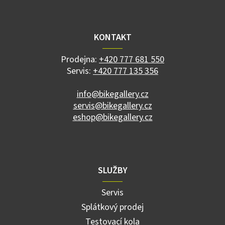
Z
á
p
a
KONTAKT
t
í
Prodejna:
+420 777 681 550
Servis:
+420 777 135 356
info@bikegallery.cz
servis@bikegallery.cz
eshop@bikegallery.cz
SLUŽBY
Servis
Splátkový prodej
Testovací kola