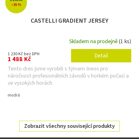
–35 %
CASTELLI GRADIENT JERSEY
Skladem na prodejně
(1 ks)
1 230 Kč bez DPH
Detail
1 488 Kč
Tento dres jsme vyrobili s týmem Ineos pro
náročnost profesionálních závodů v horkém počasí a
ve vysokých horách.
modrá
Zobrazit všechny související produkty