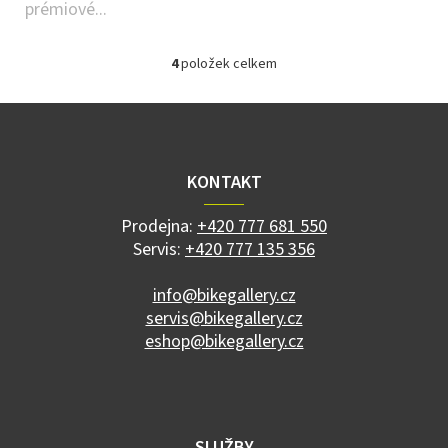
prémiové...
4
položek celkem
O
v
l
Z
á
á
d
p
a
a
KONTAKT
c
t
í
í
p
Prodejna:
+420 777 681 550
r
Servis:
+420 777 135 356
v
k
info@bikegallery.cz
y
servis@bikegallery.cz
v
ý
eshop@bikegallery.cz
p
i
s
u
SLUŽBY