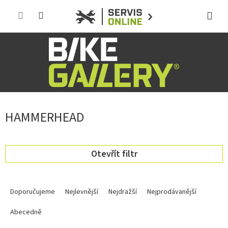
Přejít
na
obsah
HAMMERHEAD
Otevřít filtr
Ř
a
Doporučujeme
Nejlevnější
Nejdražší
Nejprodávanější
z
e
Abecedně
n