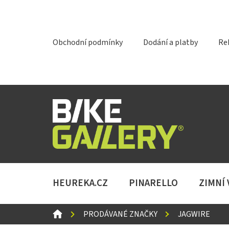
Přejít
na
obsah
Obchodní podmínky
Dodání a platby
Re
HEUREKA.CZ
PINARELLO
ZIMNÍ
DOMŮ
PRODÁVANÉ ZNAČKY
JAGWIRE