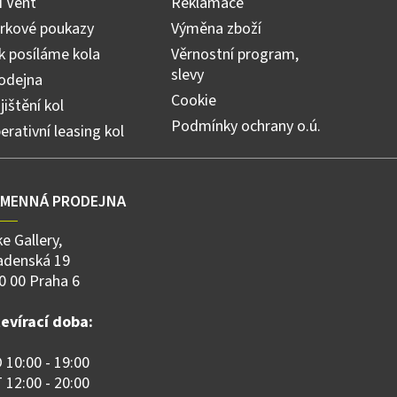
ří Vent
Reklamace
v
ý
rkové poukazy
Výměna zboží
p
k posíláme kola
Věrnostní program,
i
slevy
s
odejna
u
Cookie
jištění kol
Podmínky ochrany o.ú.
erativní leasing kol
AMENNÁ PRODEJNA
ke Gallery,
adenská 19
0 00 Praha 6
evírací doba:
 10:00 - 19:00
 12:00 - 20:00