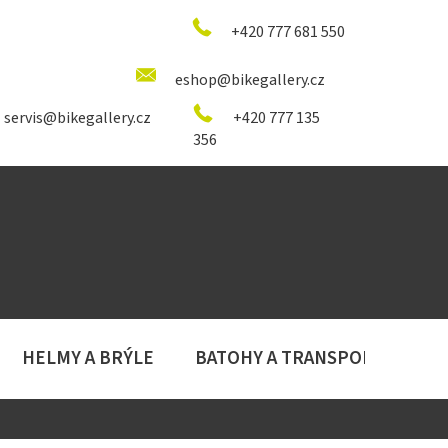
+420 777 681 550
eshop@bikegallery.cz
servis@bikegallery.cz
+420 777 135
356
HELMY A BRÝLE
BATOHY A TRANSPORT
D