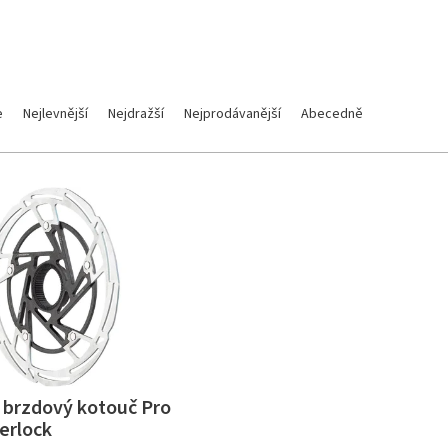
E
e
Nejlevnější
Nejdražší
Nejprodávanější
Abecedně
brzdový kotouč Pro
erlock