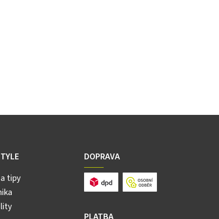
STYLE
DOPRAVA
a tipy
ika
lity
PLATBA