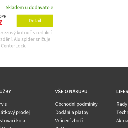
Skladem u dodavatele
 DPH
Detail
č
erezový kotouč s redukcí
rzdění. Alu spider snižuje
 CenterLock.
O
v
l
á
d
a
UŽBY
VŠE O NÁKUPU
LIFE
c
í
rvis
Obchodní podmínky
Rady 
p
r
látkový prodej
Dodání a platby
Techn
v
stovací kola
Vrácení zboží
Aktua
k
y