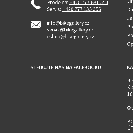
Ji
Prodejna:
+420 777 681 550
Servis:
+420 777 135 356
Dá
Ja
info@bikegallery.cz
Pr
servis@bikegallery.cz
Po
eshop@bikegallery.cz
Op
SLEDUJTE NÁS NA FACEBOOKU
K
Bi
Kl
16
Ot
PO
ÚT