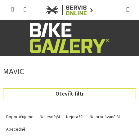
Přejít
na
obsah
MAVIC
Otevřít filtr
Ř
a
Doporučujeme
Nejlevnější
Nejdražší
Nejprodávanější
z
e
Abecedně
n