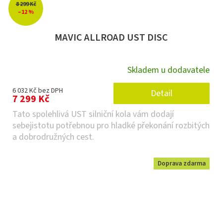
8 299 Kč
–12 %
MAVIC ALLROAD UST DISC
Skladem u dodavatele
6 032 Kč bez DPH
Detail
7 299 Kč
Tato spolehlivá UST silniční kola vám dodají
sebejistotu potřebnou pro hladké překonání rozbitých
a dobrodružných cest.
Doprava zdarma