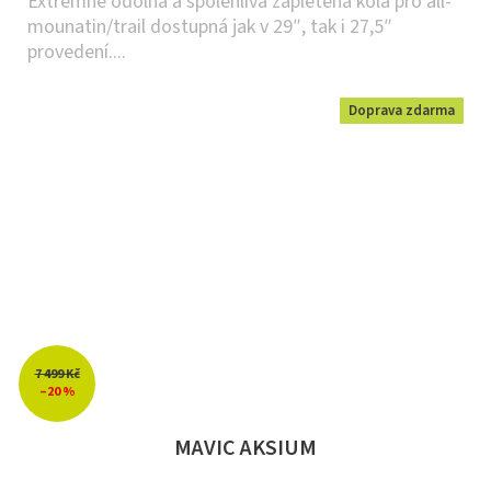
Extrémně odolná a spolehlivá zapletená kola pro all-
mounatin/trail dostupná jak v 29″, tak i 27,5″
provedení....
Doprava zdarma
7 499 Kč
–20 %
MAVIC AKSIUM