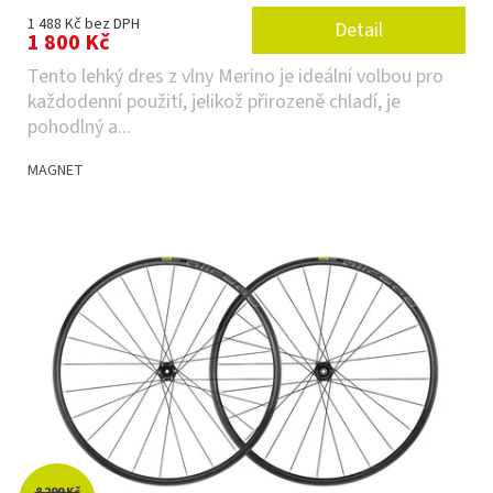
1 488 Kč bez DPH
Detail
1 800 Kč
Tento lehký dres z vlny Merino je ideální volbou pro
každodenní použití, jelikož přirozeně chladí, je
pohodlný a...
MAGNET
8 299 Kč