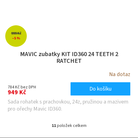
999 Kč
–5 %
MAVIC zubatky KIT ID360 24 TEETH 2
RATCHET
Na dotaz
784 Kč bez DPH
Do košíku
949 Kč
Sada rohatek s prachovkou, 24z, pružinou a mazivem
pro ořechy Mavic ID360.
11
položek celkem
O
v