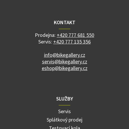
l
Z
á
á
d
p
a
a
KONTAKT
c
t
í
í
p
Prodejna:
+420 777 681 550
r
Servis:
+420 777 135 356
v
k
info@bikegallery.cz
y
servis@bikegallery.cz
v
ý
eshop@bikegallery.cz
p
i
s
u
SLUŽBY
Servis
Splátkový prodej
Testovací kola