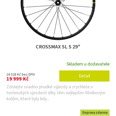
CROSSMAX SL S 29"
Skladem u dodavatele
16 528 Kč bez DPH
Detail
19 999 Kč
Zdolejte snadno prudké výjezdy a zrychlete v
technických sjezdech díky těm nejlepším hliníkovým
kolům, které byly kdy...
Doprava zdarma